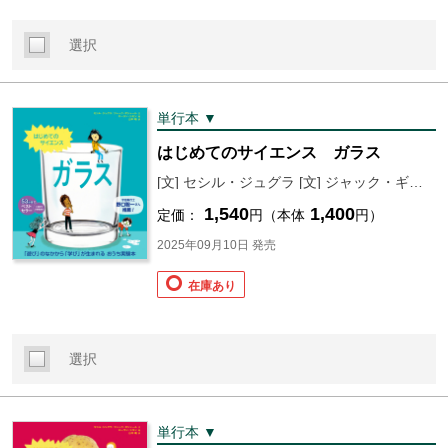
選択
単行本 ▼
はじめてのサイエンス ガラス
[文] セシル・ジュグラ [文] ジャック・ギシャール [絵] ローラン・シモン [訳] 山本 萌
1,540
1,400
定価：
円（本体
円）
2025年09月10日 発売
在庫あり
選択
単行本 ▼