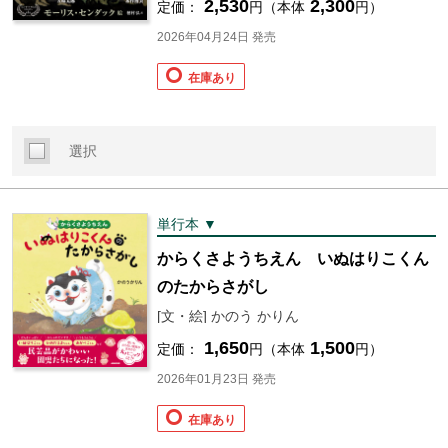
2,530
2,300
定価：
円（本体
円）
2026年04月24日 発売
在庫あり
選択
単行本 ▼
からくさようちえん いぬはりこくん
のたからさがし
[文・絵] かのう かりん
1,650
1,500
定価：
円（本体
円）
2026年01月23日 発売
在庫あり