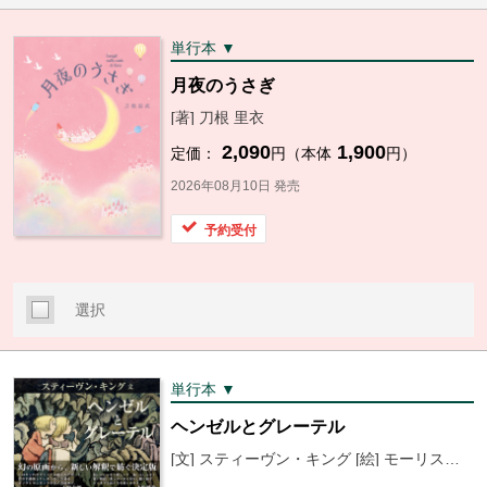
単行本 ▼
月夜のうさぎ
[著] 刀根 里衣
2,090
1,900
定価：
円（本体
円）
2026年08月10日 発売
予約受付
選択
単行本 ▼
ヘンゼルとグレーテル
[文] スティーヴン・キング [絵] モーリス・センダック [訳] 穂村 弘