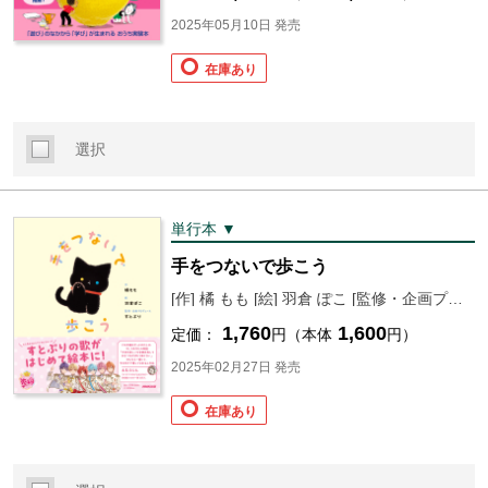
2025年05月10日 発売
在庫あり
選択
単行本 ▼
手をつないで歩こう
[作] 橘 もも [絵] 羽倉 ぽこ [監修・企画プロデュース] すとぷり(莉犬/るぅと/ころん/さとみ/ジェル/ななもり。) [協力] STPR Books
1,760
1,600
定価：
円（本体
円）
2025年02月27日 発売
在庫あり