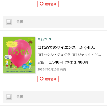
在庫あり
選択
単行本 ▼
はじめてのサイエンス ふうせん
[文] セシル・ジュグラ [文] ジャック・ギシャール [絵] ローラン・シモン [訳] 山本 萌
1,540
1,400
定価：
円（本体
円）
2025年06月10日 発売
在庫あり
選択