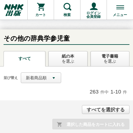
ログイン
カート
検索
メニュー
会員登録
その他の辞典学参児童
紙の本
電子書籍
お支払いに進む
すべて
を選ぶ
を選ぶ
他にも商品を買う
新着商品順
並び替え
263
1-10
件中
件
すべてを選択する
選択した商品をカートに入れる