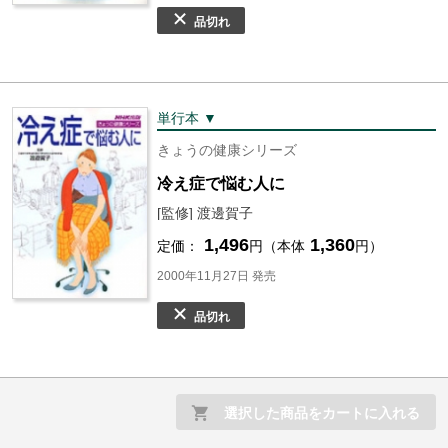
品切れ
単行本 ▼
きょうの健康シリーズ
冷え症で悩む人に
[監修] 渡邊賀子
1,496
1,360
定価：
円（本体
円）
2000年11月27日 発売
品切れ
選択した商品をカートに入れる