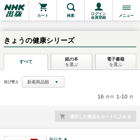
ログイン
カート
検索
メニュー
会員登録
きょうの健康シリーズ
紙の本
電子書籍
お支払いに進む
すべて
を選ぶ
を選ぶ
他にも商品を買う
新着商品順
並び替え
16
1-10
件中
件
選択した商品をカートに入れる
単行本 ▼