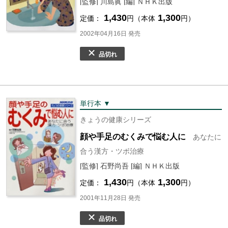
[監修] 川島眞 [編] ＮＨＫ出版
1,430
1,300
定価：
円（本体
円）
2002年04月16日 発売
品切れ
単行本 ▼
きょうの健康シリーズ
顔や手足のむくみで悩む人に
あなたに
合う漢方・ツボ治療
[監修] 石野尚吾 [編] ＮＨＫ出版
1,430
1,300
定価：
円（本体
円）
2001年11月28日 発売
品切れ