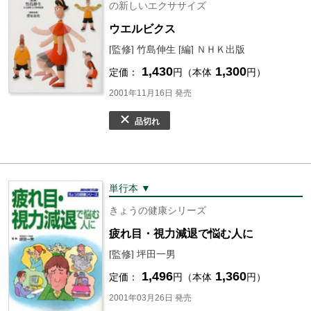
の新しいエクササイズ
ウエルビクス
[監修] 竹島伸生 [編] ＮＨＫ出版
1,430
1,300
定価：
円（本体
円）
2001年11月16日 発売
品切れ
単行本 ▼
きょうの健康シリーズ
疲れ目・視力減退で悩む人に
[監修] 坪田一男
1,496
1,360
定価：
円（本体
円）
2001年03月26日 発売