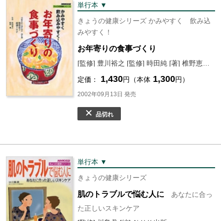
単行本 ▼
きょうの健康シリーズ かみやすく 飲み込
みやすく！
お年寄りの食事づくり
[監修] 豊川裕之 [監修] 時田純 [著] 椎野恵子 [著] 渡邊トヨ子
1,430
1,300
定価：
円（本体
円）
2002年09月13日 発売
品切れ
単行本 ▼
きょうの健康シリーズ
肌のトラブルで悩む人に
あなたに合っ
た正しいスキンケア