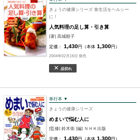
きょうの健康シリーズ 食生活をヘルシー
に！
人気料理の足し算・引き算
[著] 高城順子
1,430
1,300
定価：
円（本体
円）
2004年02月16日 発売
品切れ
単行本 ▼
きょうの健康シリーズ
めまいで悩む人に
[監修] 鈴木衛 [編] ＮＨＫ出版
1,430
1,300
定価：
円（本体
円）