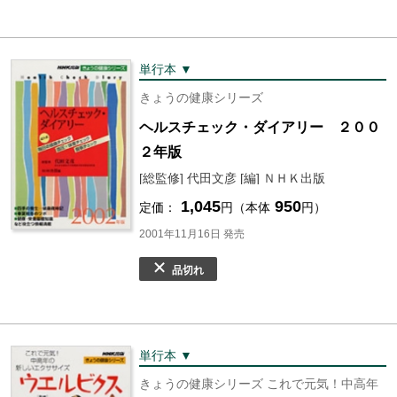
単行本 ▼
きょうの健康シリーズ
ヘルスチェック・ダイアリー ２００
２年版
[総監修] 代田文彦 [編] ＮＨＫ出版
1,045
950
定価：
円（本体
円）
2001年11月16日 発売
品切れ
単行本 ▼
きょうの健康シリーズ これで元気！中高年