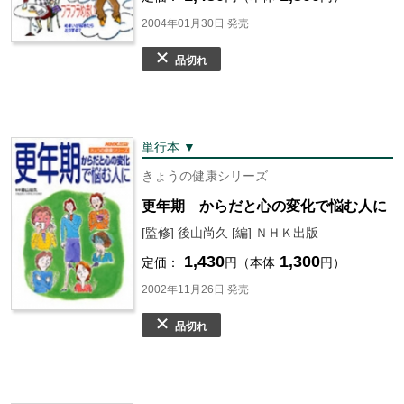
2004年01月30日 発売
品切れ
単行本 ▼
きょうの健康シリーズ
更年期 からだと心の変化で悩む人に
[監修] 後山尚久 [編] ＮＨＫ出版
1,430
1,300
定価：
円（本体
円）
2002年11月26日 発売
品切れ