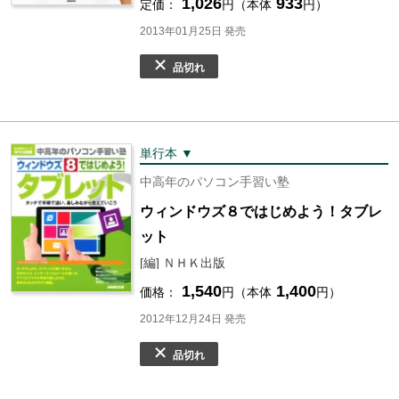
1,026
933
定価：
円（本体
円）
2013年01月25日 発売
品切れ
単行本 ▼
中高年のパソコン手習い塾
ウィンドウズ８ではじめよう！タブレ
ット
[編] ＮＨＫ出版
1,540
1,400
価格：
円（本体
円）
2012年12月24日 発売
品切れ