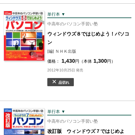
単行本 ▼
中高年のパソコン手習い塾
ウィンドウズ８ではじめよう！パソコ
ン
[編] ＮＨＫ出版
1,430
1,300
価格：
円（本体
円）
2012年10月25日 発売
品切れ
単行本 ▼
中高年のパソコン手習い塾
改訂版 ウィンドウズ７ではじめよ