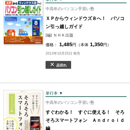
中高年のパソコン手習い塾
ＸＰからウィンドウズ８へ！ パソコ
ン引っ越しガイド
[編] ＮＨＫ出版
1,485
1,350
価格：
円（本体
円）
2013年10月25日 発売
品切れ
単行本 ▼
中高年のパソコン手習い塾
すぐわかる！ すぐに使える！ そろ
そろスマートフォン Ａｎｄｒｏｉｄ
編