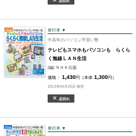
品切れ
単行本 ▼
中高年のパソコン手習い塾
テレビもスマホもパソコンも らくら
く無線ＬＡＮ生活
[編] ＮＨＫ出版
1,430
1,300
価格：
円（本体
円）
2013年04月25日 発売
品切れ
単行本 ▼