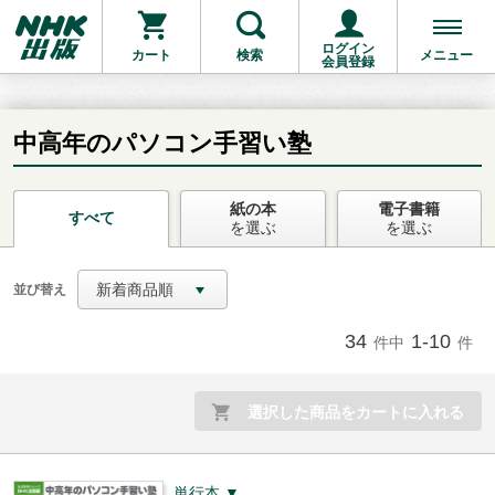
ログイン
カート
検索
メニュー
会員登録
中高年のパソコン手習い塾
紙の本
電子書籍
お支払いに進む
すべて
を選ぶ
を選ぶ
他にも商品を買う
新着商品順
並び替え
34
1-10
件中
件
選択した商品をカートに入れる
単行本 ▼