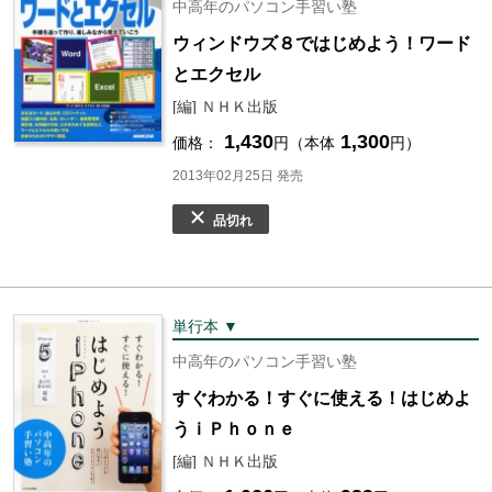
中高年のパソコン手習い塾
ウィンドウズ８ではじめよう！ワード
とエクセル
[編] ＮＨＫ出版
1,430
1,300
価格：
円（本体
円）
2013年02月25日 発売
品切れ
単行本 ▼
中高年のパソコン手習い塾
すぐわかる！すぐに使える！はじめよ
うｉＰｈｏｎｅ
[編] ＮＨＫ出版