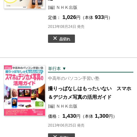
[編] ＮＨＫ出版
1,026
933
定価：
円（本体
円）
2013年08月24日 発売
品切れ
単行本 ▼
中高年のパソコン手習い塾
撮りっぱなしはもったいない スマホ
＆デジカメ写真の活用ガイド
[編] ＮＨＫ出版
1,430
1,300
価格：
円（本体
円）
2013年06月25日 発売