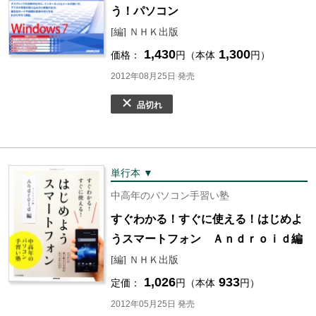
う！パソコン
[編] ＮＨＫ出版
1,430
1,300
価格：
円（本体
円）
2012年08月25日 発売
品切れ
単行本 ▼
中高年のパソコン手習い塾
すぐわかる！すぐに使える！はじめよ
うスマートフォン Ａｎｄｒｏｉｄ編
[編] ＮＨＫ出版
1,026
933
定価：
円（本体
円）
2012年05月25日 発売