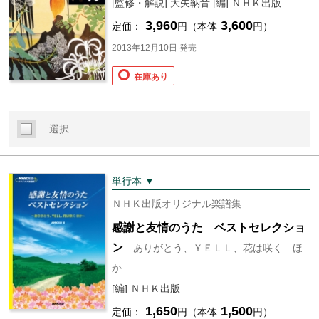
[監修・解説] 大矢鞆音 [編] ＮＨＫ出版
3,960
3,600
定価：
円（本体
円）
2013年12月10日 発売
在庫あり
選択
単行本 ▼
ＮＨＫ出版オリジナル楽譜集
感謝と友情のうた ベストセレクショ
ン
ありがとう、ＹＥＬＬ、花は咲く ほ
か
[編] ＮＨＫ出版
1,650
1,500
定価：
円（本体
円）