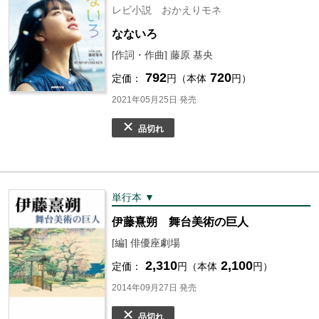
レビ小説 おかえりモネ
なないろ
[作詞・作曲] 藤原 基央
792
720
定価：
円（本体
円）
2021年05月25日 発売
品切れ
単行本 ▼
伊藤熹朔 舞台美術の巨人
[編] 俳優座劇場
2,310
2,100
定価：
円（本体
円）
2014年09月27日 発売
品切れ