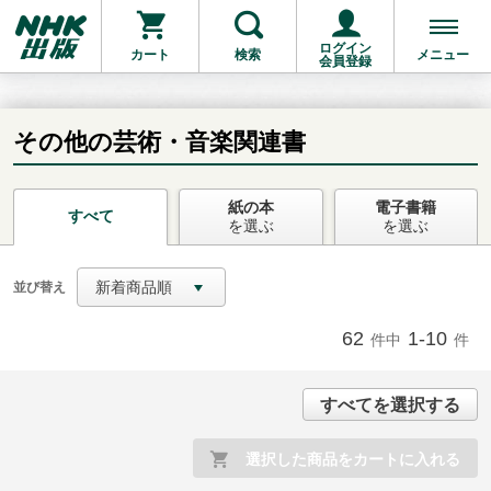
ログイン
カート
検索
メニュー
会員登録
その他の芸術・音楽関連書
紙の本
電子書籍
お支払いに進む
すべて
を選ぶ
を選ぶ
他にも商品を買う
新着商品順
並び替え
62
1-10
件中
件
すべてを選択する
選択した商品をカートに入れる