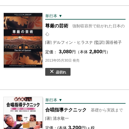
単行本 ▼
尊厳の芸術
強制収容所で紡がれた日本の
心
[著] デルフィン・ヒラスナ [監訳] 国谷裕子
3,080
2,800
定価：
円（本体
円）
2013年05月30日 発売
品切れ
単行本 ▼
合唱指導テクニック
基礎から実践まで
[著] 清水敬一
3,200
定価：(本体
円)＋税