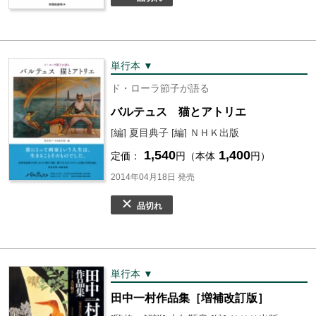
単行本 ▼
ド・ローラ節子が語る
バルテュス 猫とアトリエ
[編] 夏目典子 [編] ＮＨＫ出版
1,540
1,400
定価：
円（本体
円）
2014年04月18日 発売
品切れ
単行本 ▼
田中一村作品集［増補改訂版］