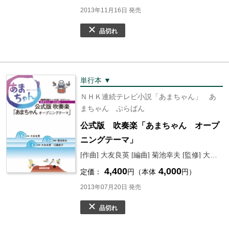
2013年11月16日 発売
品切れ
単行本 ▼
ＮＨＫ連続テレビ小説「あまちゃん」 あ
まちゃん ぶらばん
公式版 吹奏楽「あまちゃん オープ
ニングテーマ」
[作曲] 大友良英 [編曲] 菊池幸夫 [監修] 大友良英 [監修] 江藤直子
4,400
4,000
定価：
円（本体
円）
2013年07月20日 発売
品切れ