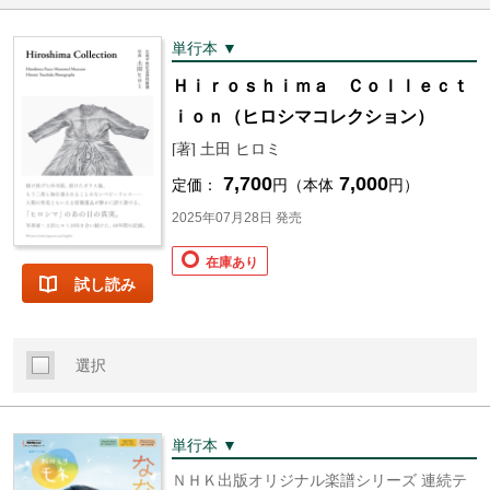
単行本 ▼
Ｈｉｒｏｓｈｉｍａ Ｃｏｌｌｅｃｔ
ｉｏｎ（ヒロシマコレクション）
[著] 土田 ヒロミ
7,700
7,000
定価：
円（本体
円）
2025年07月28日 発売
在庫あり
試し読み
選択
単行本 ▼
ＮＨＫ出版オリジナル楽譜シリーズ 連続テ