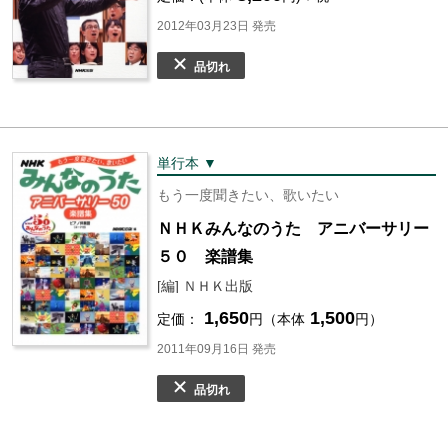
2012年03月23日 発売
品切れ
単行本 ▼
もう一度聞きたい、歌いたい
ＮＨＫみんなのうた アニバーサリー
５０ 楽譜集
[編] ＮＨＫ出版
1,650
1,500
定価：
円（本体
円）
2011年09月16日 発売
品切れ