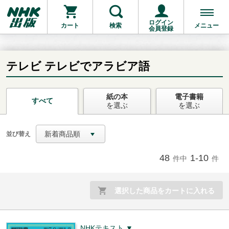
ログイン
カート
検索
メニュー
会員登録
テレビ テレビでアラビア語
紙の本
電子書籍
お支払いに進む
すべて
を選ぶ
を選ぶ
他にも商品を買う
新着商品順
並び替え
48
1-10
件中
件
選択した商品をカートに入れる
NHKテキスト ▼