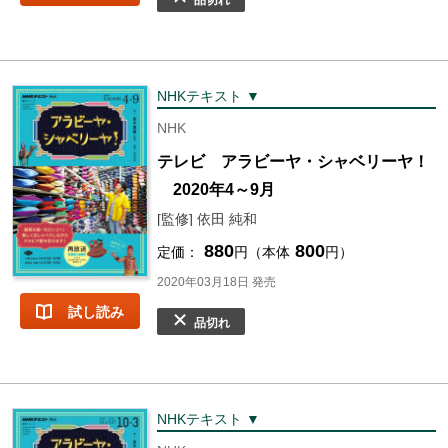
品切れ
NHKテキスト ▼
NHK
テレビ アラビーヤ・シャベリーヤ！
2020年4～9月
[監修] 依田 純和
880
800
定価：
円（本体
円）
2020年03月18日 発売
試し読み
品切れ
NHKテキスト ▼