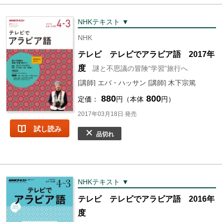
NHKテキスト ▼
NHK
テレビ テレビでアラビア語 2017年
度
謎と不思議の冒険“学習”旅行へ
[講師] エバ・ハッサン [講師] 木下宗篤
880
800
定価：
円（本体
円）
2017年03月18日 発売
試し読み
品切れ
NHKテキスト ▼
テレビ テレビでアラビア語 2016年
度