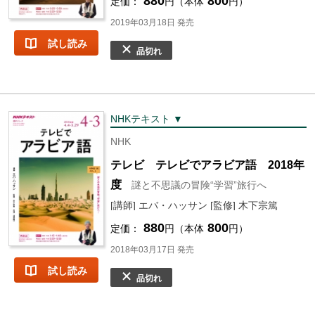
880
800
定価：
円（本体
円）
2019年03月18日 発売
試し読み
品切れ
NHKテキスト ▼
NHK
テレビ テレビでアラビア語 2018年
度
謎と不思議の冒険“学習”旅行へ
[講師] エバ・ハッサン [監修] 木下宗篤
880
800
定価：
円（本体
円）
2018年03月17日 発売
試し読み
品切れ