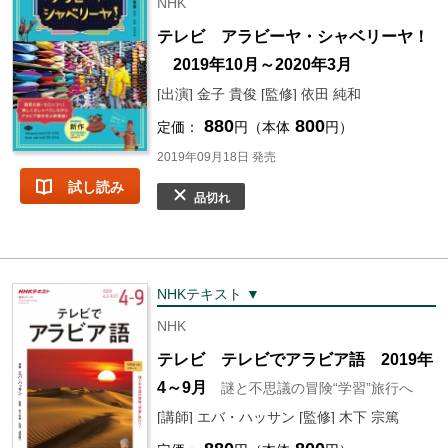
NHK
テレビ アラビーヤ・シャベリーヤ！
2019年10月～2020年3月
[出演] 金子 貴俊 [監修] 依田 純和
880
800
定価：
円（本体
円）
2019年09月18日 発売
試し読み
品切れ
NHKテキスト ▼
NHK
テレビ テレビでアラビア語 2019年
4～9月
謎と不思議の冒険“学習”旅行へ
[講師] エバ・ハッサン [監修] 木下 宗篤