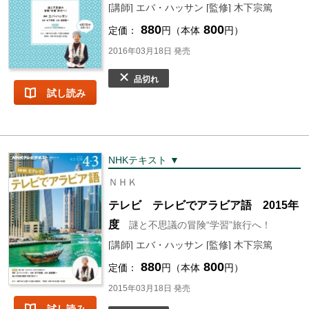
[講師] エバ・ハッサン [監修] 木下宗篤
880
800
定価：
円（本体
円）
2016年03月18日 発売
品切れ
試し読み
NHKテキスト ▼
ＮＨＫ
テレビ テレビでアラビア語 2015年
度
謎と不思議の冒険“学習”旅行へ！
[講師] エバ・ハッサン [監修] 木下宗篤
880
800
定価：
円（本体
円）
2015年03月18日 発売