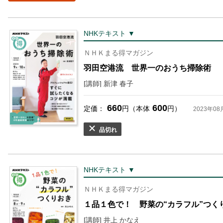
NHKテキスト ▼
ＮＨＫまる得マガジン
羽田空港流 世界一のおうち掃除術
[講師] 新津 春子
660
600
定価：
円（本体
円）
2023年08
品切れ
NHKテキスト ▼
ＮＨＫまる得マガジン
１品１色で！ 野菜の“カラフル”つく
[講師] 井上 かなえ