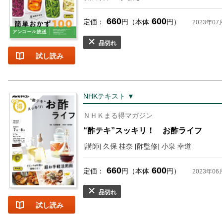
660
600
定価：
円（本体
円）
2023年07
品切れ
試し読み
NHKテキスト ▼
ＮＨＫまる得マガジン
“酢テキ”スッキリ！ お酢ライフ
[講師] 久保 桂奈 [酢監修] 小泉 幸道
660
600
定価：
円（本体
円）
2023年06
品切れ
試し読み