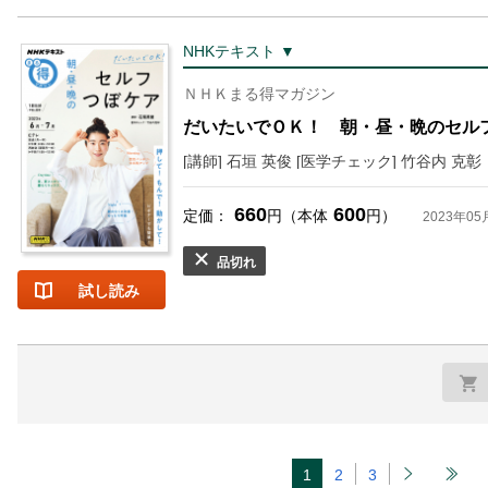
NHKテキスト ▼
ＮＨＫまる得マガジン
だいたいでＯＫ！ 朝・昼・晩のセル
[講師] 石垣 英俊 [医学チェック] 竹谷内 克彰
660
600
定価：
円（本体
円）
2023年05
品切れ
試し読み
1
2
3