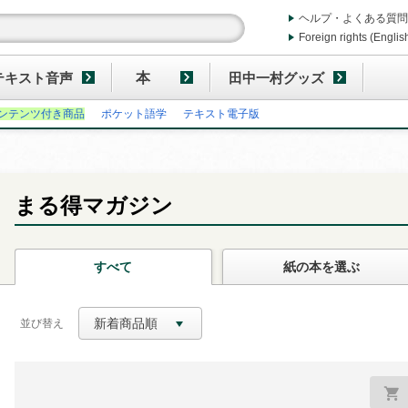
ヘルプ・よくある質問
Foreign rights (Englis
テキスト音声
本
田中一村グッズ
ンテンツ付き商品
ポケット語学
テキスト電子版
まる得マガジン
すべて
紙の本
を選ぶ
新着商品順
並び替え