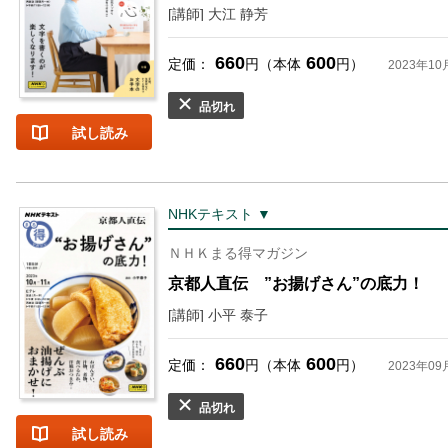
[講師] 大江 静芳
660
600
定価：
円（本体
円）
2023年10
品切れ
試し読み
NHKテキスト ▼
お支払いに進む
ＮＨＫまる得マガジン
他にも商品を買う
京都人直伝 ”お揚げさん”の底力！
[講師] 小平 泰子
660
600
定価：
円（本体
円）
2023年09
品切れ
試し読み