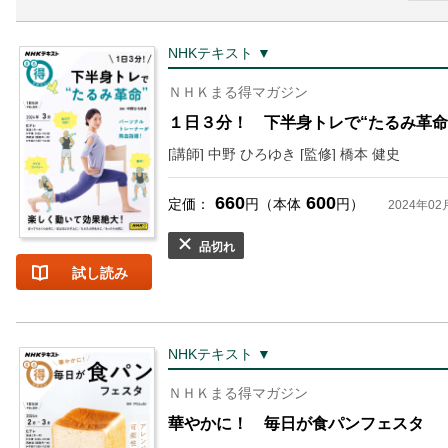
NHKテキスト ▼
ＮＨＫまる得マガジン
１日３分！ 下半身トレで“たるみ革命
[講師] 中野 ひろゆき [監修] 橋本 健史
660
600
定価：
円（本体
円）
2024年02
品切れ
試し読み
NHKテキスト ▼
ＮＨＫまる得マガジン
華やかに！ 毎日が食パンフェスタ