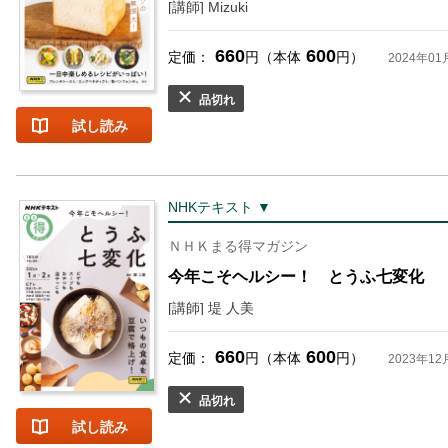
[講師] Mizuki
660
600
定価：
円（本体
円）
2024年01
品切れ
試し読み
NHKテキスト ▼
ＮＨＫまる得マガジン
今年こそヘルシー！ とうふ七変化
[講師] 堤 人美
660
600
定価：
円（本体
円）
2023年12
品切れ
試し読み