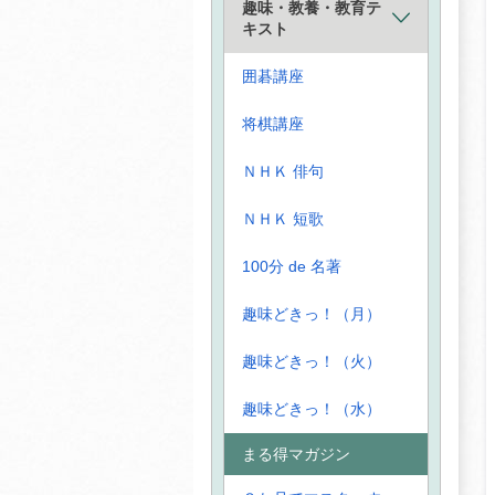
趣味・教養・教育テ
キスト
囲碁講座
将棋講座
ＮＨＫ 俳句
ＮＨＫ 短歌
100分 de 名著
趣味どきっ！（月）
趣味どきっ！（火）
趣味どきっ！（水）
まる得マガジン