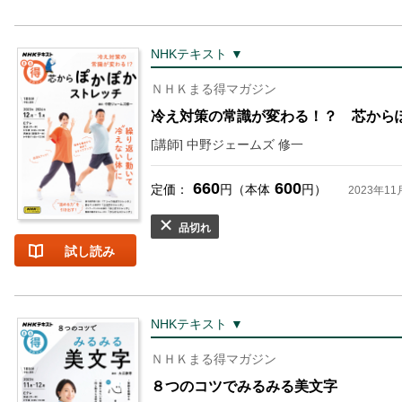
NHKテキスト ▼
ＮＨＫまる得マガジン
冷え対策の常識が変わる！？ 芯から
[講師] 中野ジェームズ 修一
660
600
定価：
円（本体
円）
2023年11
品切れ
試し読み
NHKテキスト ▼
ＮＨＫまる得マガジン
８つのコツでみるみる美文字