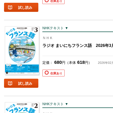
在庫あり
試し読み
NHKテキスト ▼
ＮＨＫ
ラジオ まいにちフランス語 2026年3
680
618
定価：
円（本体
円）
2026年02
在庫あり
試し読み
NHKテキスト ▼