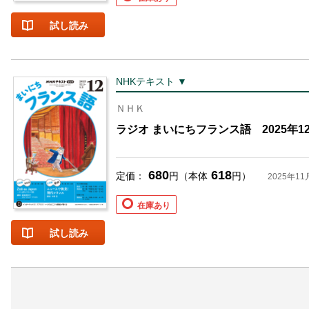
試し読み
NHKテキスト ▼
ＮＨＫ
ラジオ まいにちフランス語 2025年1
680
618
定価：
円（本体
円）
2025年11
在庫あり
試し読み