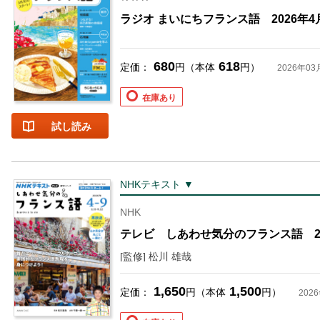
ラジオ まいにちフランス語 2026年4
680
618
定価：
円（本体
円）
2026年03
在庫あり
試し読み
NHKテキスト ▼
お支払いに進む
NHK
テレビ しあわせ気分のフランス語 2
他にも商品を買う
[監修] 松川 雄哉
1,650
1,500
定価：
円（本体
円）
202