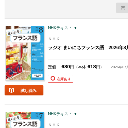
NHKテキスト ▼
ＮＨＫ
ラジオ まいにちフランス語 2026年8
680
618
定価：
円（本体
円）
2026年07
在庫あり
試し読み
NHKテキスト ▼
ＮＨＫ