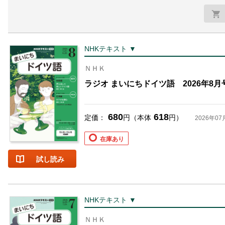
NHKテキスト ▼
ＮＨＫ
ラジオ まいにちドイツ語 2026年8月
680
618
定価：
円（本体
円）
2026年07
在庫あり
試し読み
NHKテキスト ▼
ＮＨＫ