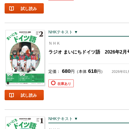
試し読み
NHKテキスト ▼
ＮＨＫ
ラジオ まいにちドイツ語 2026年2月
680
618
定価：
円（本体
円）
2026年01
在庫あり
試し読み
NHKテキスト ▼