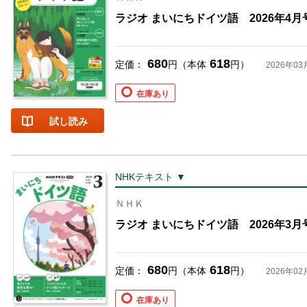
ラジオ まいにちドイツ語 2026年4月
680
618
定価：
円（本体
円）
2026年03
在庫あり
試し読み
NHKテキスト ▼
お支払いに進む
ＮＨＫ
ラジオ まいにちドイツ語 2026年3月
他にも商品を買う
680
618
定価：
円（本体
円）
2026年02
在庫あり