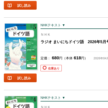
試し読み
NHKテキスト ▼
ＮＨＫ
ラジオ まいにちドイツ語 2026年5月
680
618
定価：
円（本体
円）
2026年04
在庫あり
試し読み
NHKテキスト ▼
ＮＨＫ