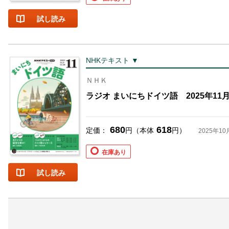
試し読み
NHKテキスト ▼
ＮＨＫ
ラジオ まいにちドイツ語 2025年11
680
618
定価：
円（本体
円）
2025年10
在庫あり
試し読み