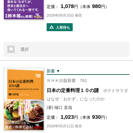
1,078
980
定価：
円（本体
円）
2026年06月10日 発売
入荷待ち
選択
新書 ▼
ＮＨＫ出版新書 761
日本の定番料理１０の謎
ポテトサラダ
はなぜ「おかず」になったのか
[著] 樋口 直哉
1,023
930
定価：
円（本体
円）
2026年05月11日 発売