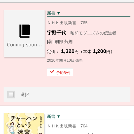
新書 ▼
ＮＨＫ出版新書 765
宇野千代
昭和モダニズムの伝道者
[著] 刑部 芳則
1,320
1,200
定価：
円（本体
円）
2026年08月10日 発売
予約受付
選択
新書 ▼
ＮＨＫ出版新書 764