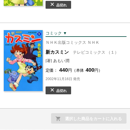
品切れ
コミック ▼
ＮＨＫ出版コミックス ＮＨＫ
新カスミン
テレビコミックス （１）
[著] あもい潤
440
400
定価：
円（本体
円）
2002年11月16日 発売
品切れ
選択した商品をカートに入れる