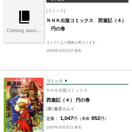
[コミック]
ＮＨＫ出版コミックス 西遊記（４）
円の巻
ストアにより価格が異なります。
2005年10月31日 発売
コミック ▼
ＮＨＫ出版コミックス
西遊記（４） 円の巻
[著] 藤原カムイ
1,047
952
定価：
円（本体
円）
2005年10月31日 発売