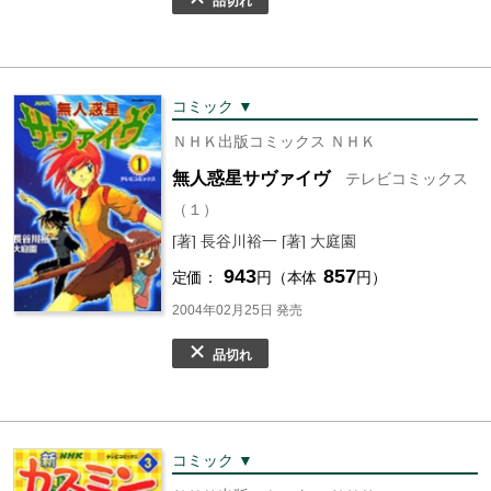
品切れ
コミック ▼
ＮＨＫ出版コミックス ＮＨＫ
無人惑星サヴァイヴ
テレビコミックス
（１）
[著] 長谷川裕一 [著] 大庭園
943
857
定価：
円（本体
円）
2004年02月25日 発売
品切れ
コミック ▼