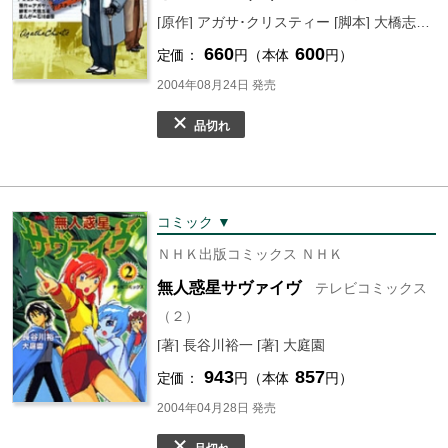
[原作] アガサ･クリスティー [脚本] 大橋志吉 [まんが] 石川森彦
660
600
定価：
円（本体
円）
2004年08月24日 発売
品切れ
コミック ▼
ＮＨＫ出版コミックス ＮＨＫ
無人惑星サヴァイヴ
テレビコミックス
（２）
[著] 長谷川裕一 [著] 大庭園
943
857
定価：
円（本体
円）
2004年04月28日 発売