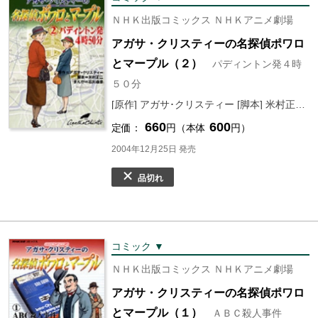
ＮＨＫ出版コミックス ＮＨＫアニメ劇場
アガサ・クリスティーの名探偵ポワロ
とマープル（２）
パディントン発４時
５０分
[原作] アガサ･クリスティー [脚本] 米村正二 [まんが] 石川森彦
660
600
定価：
円（本体
円）
2004年12月25日 発売
品切れ
コミック ▼
ＮＨＫ出版コミックス ＮＨＫアニメ劇場
アガサ・クリスティーの名探偵ポワロ
とマープル（１）
ＡＢＣ殺人事件