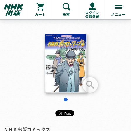
ログイン
カート
検索
メニュー
会員登録
お支払いに進む
他にも商品を買う
1
ＮＨＫ出版コミックス