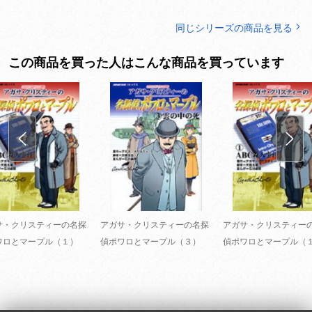
同じシリーズの商品を見る
この商品を買った人はこんな商品を買っています
サ・クリスティーの名探
アガサ・クリスティーの名探
アガサ・クリスティー
ワロとマープル（１）
偵ポワロとマープル（３）
偵ポワロとマープル（