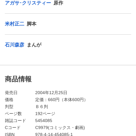
アガサ･クリスティー
原作
米村正二
脚本
石川森彦
まんが
商品情報
発売日
2004年12月25日
価格
定価：
660
円（本体600円）
判型
Ｂ６判
ページ数
192ページ
雑誌コード
5454085
Cコード
C9979(コミックス・劇画)
ISBN
978-4-14-454085-1