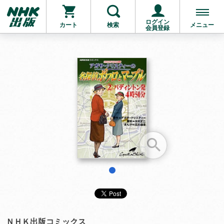
ログイン
カート
検索
メニュー
会員登録
お支払いに進む
他にも商品を買う
1
ＮＨＫ出版コミックス