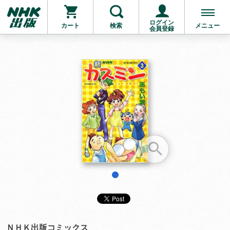
ログイン
カート
検索
メニュー
会員登録
お支払いに進む
他にも商品を買う
1
ＮＨＫ出版コミックス