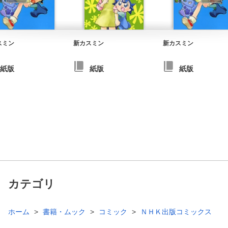
スミン
新カスミン
新カスミン
紙版
紙版
紙版
カテゴリ
ホーム
書籍・ムック
コミック
ＮＨＫ出版コミックス