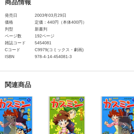
商品情報
発売日
2003年03月29日
価格
定価：
440
円（本体400円）
判型
新書判
ページ数
192ページ
雑誌コード
5454081
Cコード
C9979(コミックス・劇画)
ISBN
978-4-14-454081-3
関連商品