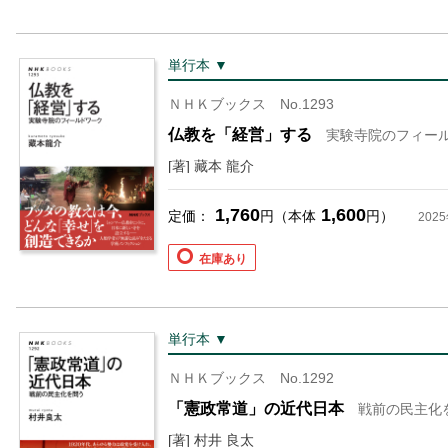
単行本 ▼
ＮＨＫブックス No.1293
仏教を「経営」する
実験寺院のフィー
[著] 藏本 龍介
1,760
1,600
定価：
円（本体
円）
202
在庫あり
単行本 ▼
ＮＨＫブックス No.1292
「憲政常道」の近代日本
戦前の民主化
[著] 村井 良太