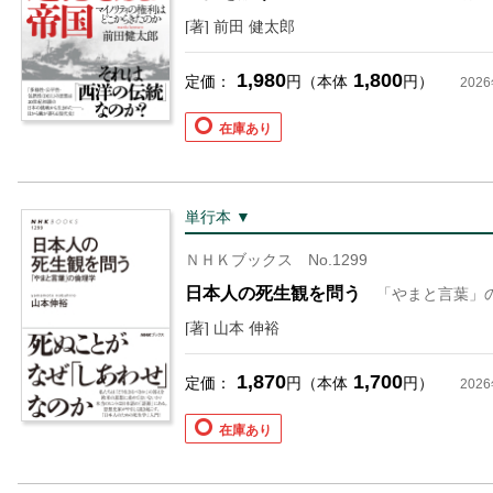
[著] 前田 健太郎
1,980
1,800
定価：
円（本体
円）
202
在庫あり
単行本 ▼
ＮＨＫブックス No.1299
日本人の死生観を問う
「やまと言葉」
[著] 山本 伸裕
1,870
1,700
定価：
円（本体
円）
202
在庫あり