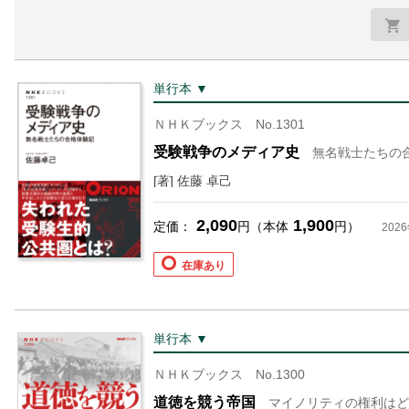
単行本 ▼
ＮＨＫブックス No.1301
受験戦争のメディア史
無名戦士たちの
[著] 佐藤 卓己
2,090
1,900
定価：
円（本体
円）
202
在庫あり
単行本 ▼
ＮＨＫブックス No.1300
道徳を競う帝国
マイノリティの権利はど