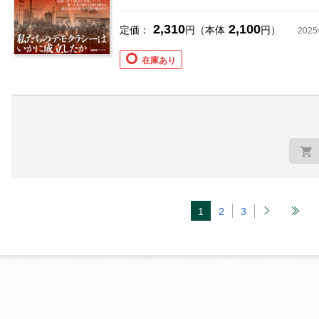
2,310
2,100
定価：
円（本体
円）
202
在庫あり
1
2
3