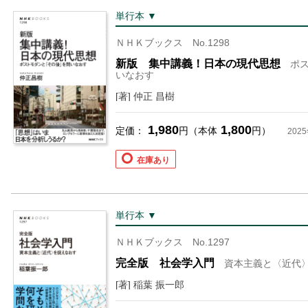
単行本 ▼
ＮＨＫブックス No.1298
新版 集中講義！日本の現代思想
ポ
いなおす
[著] 仲正 昌樹
1,980
1,800
定価：
円（本体
円）
202
在庫あり
単行本 ▼
ＮＨＫブックス No.1297
完全版 社会学入門
資本主義と〈近代
[著] 稲葉 振一郎