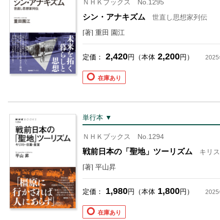
ＮＨＫブックス No.1295
シン・アナキズム
世直し思想家列伝
[著] 重田 園江
2,420
2,200
定価：
円（本体
円）
202
在庫あり
単行本 ▼
ＮＨＫブックス No.1294
戦前日本の「聖地」ツーリズム
キリス
[著] 平山昇
1,980
1,800
定価：
円（本体
円）
202
在庫あり