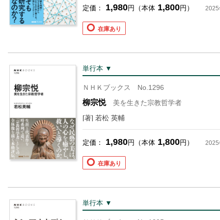
1,980
1,800
定価：
円（本体
円）
202
在庫あり
単行本 ▼
お支払いに進む
ＮＨＫブックス No.1296
柳宗悦
美を生きた宗教哲学者
他にも商品を買う
[著] 若松 英輔
1,980
1,800
定価：
円（本体
円）
202
在庫あり
単行本 ▼