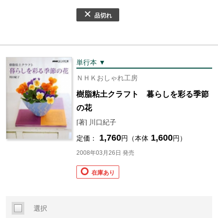
品切れ
単行本 ▼
ＮＨＫおしゃれ工房
樹脂粘土クラフト 暮らしを彩る季節
の花
[著] 川口紀子
1,760
1,600
定価：
円（本体
円）
2008年03月26日 発売
在庫あり
選択