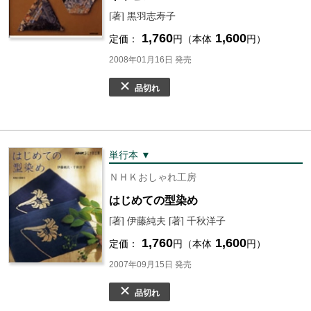
[著] 黒羽志寿子
1,760
1,600
定価：
円（本体
円）
2008年01月16日 発売
品切れ
単行本 ▼
ＮＨＫおしゃれ工房
はじめての型染め
[著] 伊藤純夫 [著] 千秋洋子
1,760
1,600
定価：
円（本体
円）
2007年09月15日 発売
品切れ