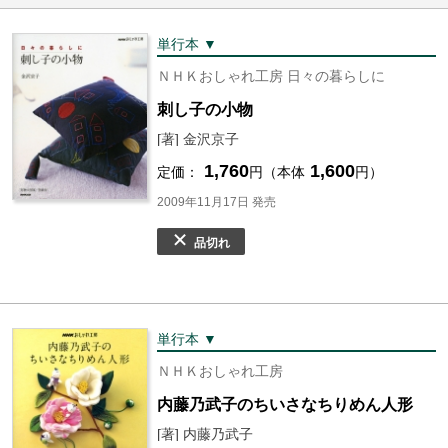
単行本 ▼
ＮＨＫおしゃれ工房 日々の暮らしに
刺し子の小物
[著] 金沢京子
1,760
1,600
定価：
円（本体
円）
2009年11月17日 発売
品切れ
単行本 ▼
ＮＨＫおしゃれ工房
内藤乃武子のちいさなちりめん人形
[著] 内藤乃武子