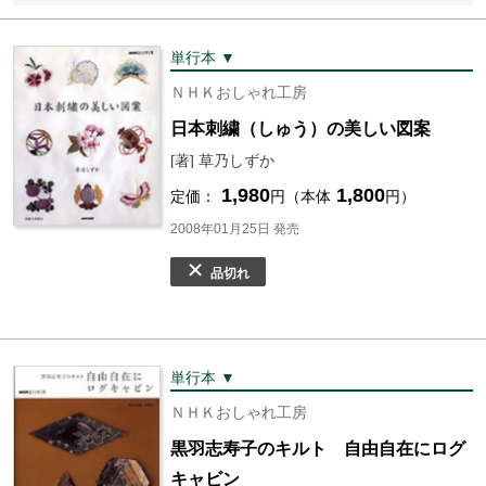
単行本 ▼
ＮＨＫおしゃれ工房
日本刺繍（しゅう）の美しい図案
[著] 草乃しずか
1,980
1,800
定価：
円（本体
円）
2008年01月25日 発売
品切れ
単行本 ▼
ＮＨＫおしゃれ工房
黒羽志寿子のキルト 自由自在にログ
キャビン