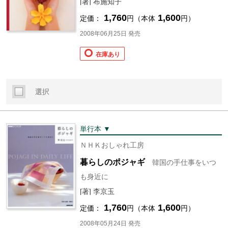
[著] 布施知子
1,760
1,600
定価：
円（本体
円）
2008年06月25日 発売
在庫あり
選択
単行本 ▼
ＮＨＫおしゃれ工房
暮らしのポジャギ
韓国の手仕事をいつ
も身近に
[著] 李京玉
1,760
1,600
定価：
円（本体
円）
2008年05月24日 発売