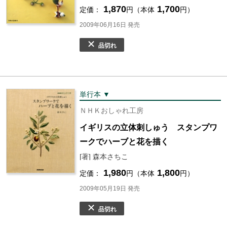
1,870
1,700
定価：
円（本体
円）
2009年06月16日 発売
品切れ
単行本 ▼
ＮＨＫおしゃれ工房
イギリスの立体刺しゅう スタンプワ
ークでハーブと花を描く
[著] 森本さちこ
1,980
1,800
定価：
円（本体
円）
2009年05月19日 発売
品切れ