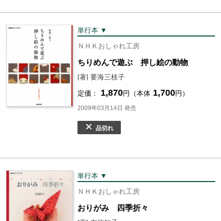
単行本 ▼
ＮＨＫおしゃれ工房
ちりめんで遊ぶ 押し絵の動物
[著] 要海三枝子
1,870
1,700
定価：
円（本体
円）
2009年03月14日 発売
品切れ
単行本 ▼
ＮＨＫおしゃれ工房
おりがみ 四季折々