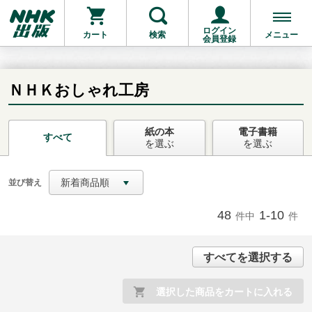
ログイン
カート
検索
メニュー
会員登録
ＮＨＫおしゃれ工房
紙の本
電子書籍
お支払いに進む
すべて
を選ぶ
を選ぶ
他にも商品を買う
新着商品順
並び替え
48
1-10
件中
件
すべてを選択する
選択した商品をカートに入れる