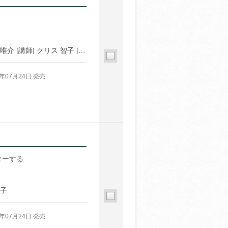
[講師] 久住 昌之 [講師] 池澤 春菜 [講師] 角幡 唯介 [講師] クリス 智子 [講師] 鈴木 敏夫 [講師] 金原 ひとみ [講師] 牟田 都子 [講師] 京極 夏彦
6年07月24日 発売
ターする
紀子
6年07月24日 発売