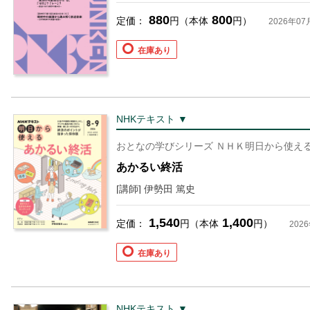
880
800
定価：
円（本体
円）
2026年07
在庫あり
NHKテキスト ▼
おとなの学びシリーズ ＮＨＫ明日から使え
あかるい終活
[講師] 伊勢田 篤史
1,540
1,400
定価：
円（本体
円）
202
在庫あり
NHKテキスト ▼