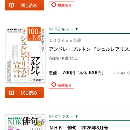
試し読み
在庫あり
NHKテキスト ▼
１００分ｄｅ名著
アンドレ・ブルトン 『シュルレアリスム
[講師] 伊東 順二
お支払いに進む
700
636
定価：
円（本体
円）
2026年07
他にも商品を買う
在庫あり
試し読み
NHKテキスト ▼
ＮＨＫ 俳句 2026年8月号