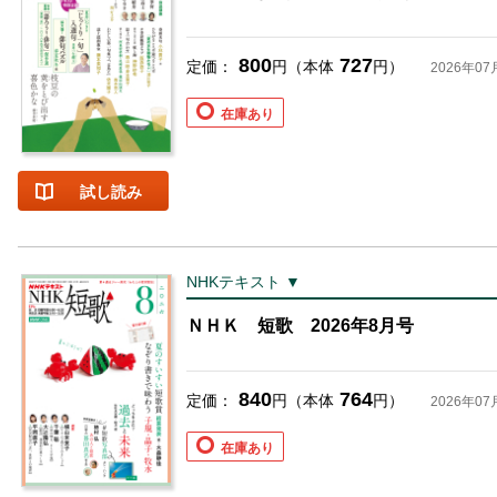
800
727
定価：
円（本体
円）
2026年07
在庫あり
試し読み
NHKテキスト ▼
ＮＨＫ 短歌 2026年8月号
840
764
定価：
円（本体
円）
2026年07
在庫あり