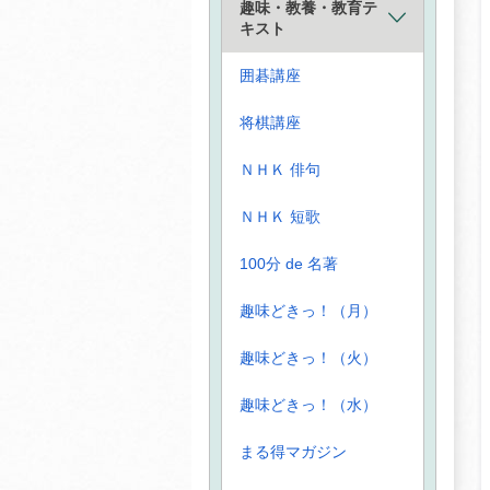
趣味・教養・教育テ
キスト
囲碁講座
将棋講座
ＮＨＫ 俳句
ＮＨＫ 短歌
100分 de 名著
趣味どきっ！（月）
趣味どきっ！（火）
趣味どきっ！（水）
まる得マガジン