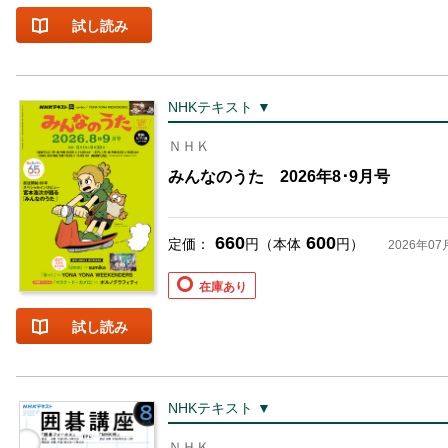
試し読み
NHKテキスト ▼
ＮＨＫ
みんなのうた 2026年8･9月号
660
600
定価：
円（本体
円）
2026年07
在庫あり
試し読み
NHKテキスト ▼
ＮＨＫ