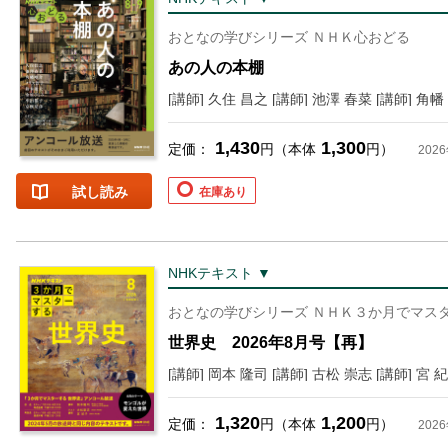
おとなの学びシリーズ ＮＨＫ心おどる
あの人の本棚
1,430
1,300
定価：
円（本体
円）
202
試し読み
在庫あり
NHKテキスト ▼
おとなの学びシリーズ ＮＨＫ３か月でマス
世界史 2026年8月号【再】
[講師] 岡本 隆司 [講師] 古松 崇志 [講師] 宮 
1,320
1,200
定価：
円（本体
円）
202