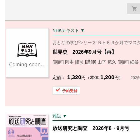
NHKテキスト ▼
おとなの学びシリーズ ＮＨＫ３か月でマス
世界史 2026年9月号【再】
[講師] 岡本 隆司 [講師] 山下 範久 [講師] 細谷
1,320
1,200
定価：
円（本体
円）
202
予約受付
雜誌 ▼
放送研究と調査 2026年8・9月号