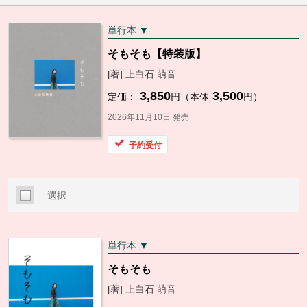
単行本 ▼
そもそも【特装版】
[著] 上白石 萌音
3,850
3,500
定価：
円（本体
円）
2026年11月10日 発売
予約受付
選択
単行本 ▼
そもそも
[著] 上白石 萌音