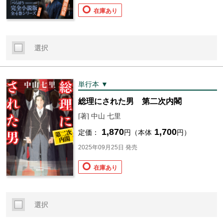
在庫あり
選択
単行本 ▼
総理にされた男 第二次内閣
[著] 中山 七里
1,870
1,700
定価：
円（本体
円）
2025年09月25日 発売
在庫あり
選択