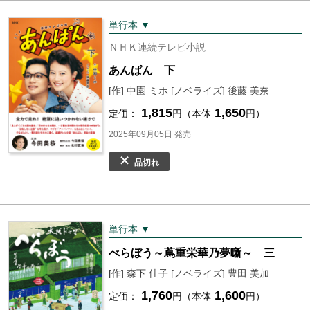
単行本 ▼
ＮＨＫ連続テレビ小説
あんぱん 下
[作] 中園 ミホ [ノベライズ] 後藤 美奈
1,815
1,650
定価：
円（本体
円）
2025年09月05日 発売
品切れ
単行本 ▼
べらぼう～蔦重栄華乃夢噺～ 三
[作] 森下 佳子 [ノベライズ] 豊田 美加
1,760
1,600
定価：
円（本体
円）