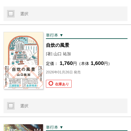
選択
単行本 ▼
自炊の風景
[著] 山口 祐加
1,760
1,600
定価：
円（本体
円）
2026年01月26日 発売
在庫あり
選択
単行本 ▼