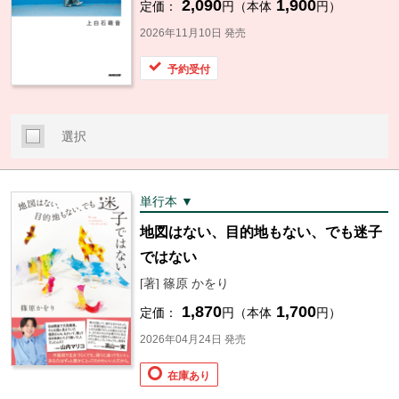
2,090
1,900
定価：
円（本体
円）
2026年11月10日 発売
予約受付
選択
単行本 ▼
地図はない、目的地もない、でも迷子
ではない
[著] 篠原 かをり
1,870
1,700
定価：
円（本体
円）
2026年04月24日 発売
在庫あり