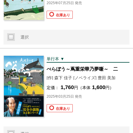
2025年07月25日 発売
在庫あり
選択
単行本 ▼
べらぼう～蔦重栄華乃夢噺～ 二
[作] 森下 佳子 [ノベライズ] 豊田 美加
1,760
1,600
定価：
円（本体
円）
2025年03月25日 発売
在庫あり