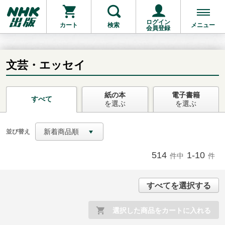
ログイン
カート
検索
メニュー
会員登録
文芸・エッセイ
紙の本
電子書籍
お支払いに進む
すべて
を選ぶ
を選ぶ
他にも商品を買う
新着商品順
並び替え
514
1-10
件中
件
すべてを選択する
選択した商品をカートに入れる