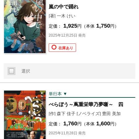
嵐の中で踊れ
[著] 一木 けい
1,925
1,750
定価：
円（本体
円）
2025年12月25日 発売
在庫あり
選択
単行本 ▼
べらぼう～蔦重栄華乃夢噺～ 四
[作] 森下 佳子 [ノベライズ] 豊田 美加
1,760
1,600
定価：
円（本体
円）
2025年11月28日 発売