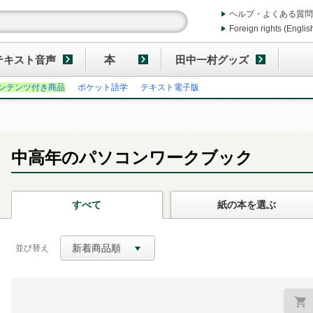
ヘルプ・よくある質問
Foreign rights (Englis
テキスト音声
本
田中一村グッズ
ンテンツ付き商品
ポケット語学
テキスト電子版
中高年のパソコンワークブック
すべて
紙の本
を選ぶ
新着商品順
並び替え