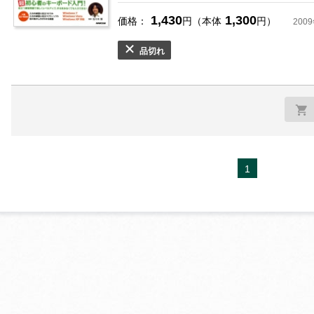
1,430
1,300
価格：
円（本体
円）
200
品切れ
お支払いに進む
他にも商品を買う
1