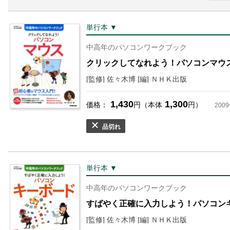
単行本 ▼
中高年のパソコンワークブック
クリックしてなれよう！パソコンマウ
[監修] 佐々木博 [編] ＮＨＫ出版
1,430
1,300
価格：
円（本体
円）
200
品切れ
単行本 ▼
中高年のパソコンワークブック
すばやく正確に入力しよう！パソコン
[監修] 佐々木博 [編] ＮＨＫ出版