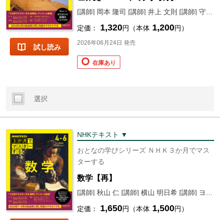
[講師] 岡本 隆司 [講師] 井上 文則 [講師] 守川 知子
1,320
1,200
定価：
円（本体
円）
2026年06月24日 発売
試し読み
在庫あり
選択
NHKテキスト ▼
おとなの学びシリーズ ＮＨＫ３か月でマス
ターする
数学【再】
[講師] 秋山 仁 [講師] 横山 明日希 [講師] ヨビノリ たくみ
1,650
1,500
定価：
円（本体
円）