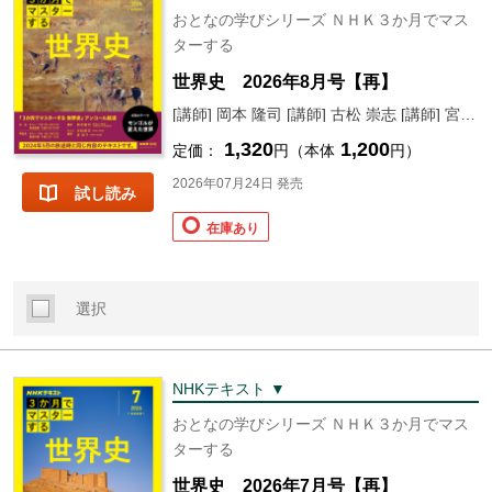
おとなの学びシリーズ ＮＨＫ３か月でマス
ターする
世界史 2026年8月号【再】
[講師] 岡本 隆司 [講師] 古松 崇志 [講師] 宮 紀子
1,320
1,200
定価：
円（本体
円）
2026年07月24日 発売
試し読み
在庫あり
選択
NHKテキスト ▼
おとなの学びシリーズ ＮＨＫ３か月でマス
ターする
世界史 2026年7月号【再】