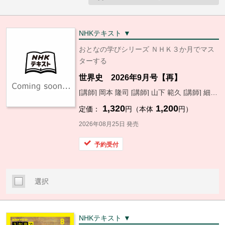
NHKテキスト ▼
おとなの学びシリーズ ＮＨＫ３か月でマス
ターする
世界史 2026年9月号【再】
[講師] 岡本 隆司 [講師] 山下 範久 [講師] 細谷 雄一
1,320
1,200
定価：
円（本体
円）
2026年08月25日 発売
予約受付
選択
NHKテキスト ▼