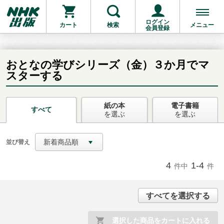
ログイン
カート
検索
メニュー
会員登録
おとなの学びシリーズ（金）３か月でマ
スターする
お支払いに進む
紙の本
電子書籍
すべて
を選ぶ
を選ぶ
他にも商品を買う
新着商品順
並び替え
4
1-4
件中
件
すべてを選択する
選択した商品をカートに入れる