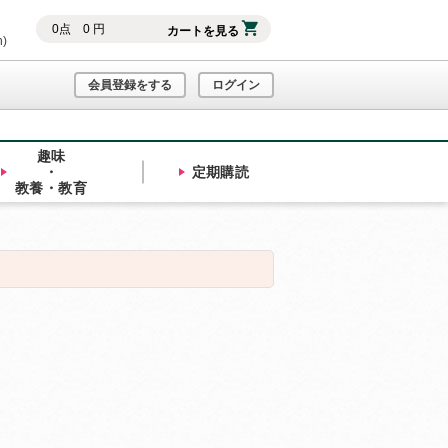
0
点
0
円
カートを見る
h)
会員登録をする
ログイン
趣味
・
定期購読
教養・教育