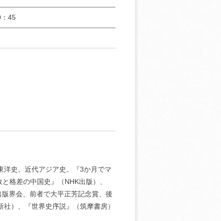
：45
東洋史、近代アジア史。『3か月でマ
敗と格差の中国史』（NHK出版）、
出版界会、前者で大平正芳記念賞、後
新社）、『世界史序説』（筑摩書房）