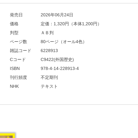
発売日
2026年06月24日
価格
定価：
1,320
円（本体1,200円）
判型
ＡＢ判
ページ数
80ページ（オール4色）
雑誌コード
6228913
Cコード
C9422(外国歴史)
ISBN
978-4-14-228913-4
刊行頻度
不定期刊
NHK
テキスト