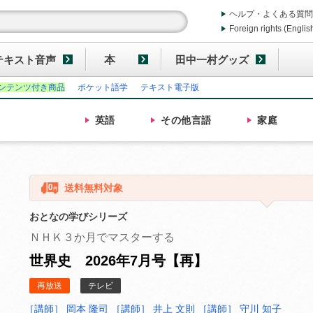
ヘルプ・よくある質問
Foreign rights (Englis
テキスト音声
本
田中一村グッズ
ンテンツ付き商品
ポケット語学
テキスト電子版
英語
その他
言語
家庭
送料無料対象
おとなの学びシリーズ
ＮＨＫ３か月でマスターする
世界史 2026年7月号【再】
再放送
テレビ
［講師］ 岡本 隆司
［講師］ 井上 文則
［講師］ 守川 知子