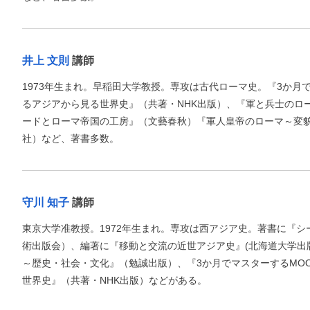
井上 文則
講師
1973年生まれ。早稲田大学教授。専攻は古代ローマ史。『3か月
るアジアから見る世界史』（共著・NHK出版）、『軍と兵士のロ
ードとローマ帝国の工房』（文藝春秋）『軍人皇帝のローマ～変
社）など、著書多数。
守川 知子
講師
東京大学准教授。1972年生まれ。専攻は西アジア史。著書に『
術出版会）、編著に『移動と交流の近世アジア史』(北海道大学出
～歴史・社会・文化』（勉誠出版）、『3か月でマスターするMO
世界史』（共著・NHK出版）などがある。