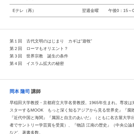
Eテレ（再）
翌週金曜
午後0：15～0
お支払いに進む
第１回 古代文明のはじまり カギは“遊牧”
第２回 ローマもオリエント？
他にも商品を買う
第３回 世界宗教 誕生の条件
第４回 イスラム拡大の秘密
岡本 隆司
講師
早稲田大学教授・京都府立大学名誉教授。1965年生まれ。専攻は
スターするMOOK もっと深く知るアジアから見る世界史』『腐
『近代中国と海関』『属国と自主のあいだ』（ともに名古屋大学
者でサントリー学芸賞を受賞）、『物語 江南の歴史』（中央公論
など、著書多数。