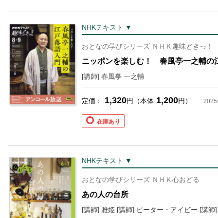
NHKテキスト ▼
おとなの学びシリーズ ＮＨＫ趣味どきっ！
ニッポンを楽しむ！ 春風亭一之輔の
[講師] 春風亭 一之輔
1,320
1,200
定価：
円（本体
円）
202
在庫あり
NHKテキスト ▼
おとなの学びシリーズ ＮＨＫ心おどる
あの人の台所