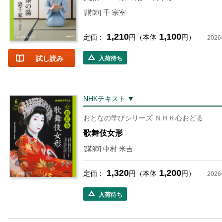
[講師] 千 宗室
1,210
1,100
定価：
円（本体
円）
202
試し読み
入荷待ち
NHKテキスト ▼
おとなの学びシリーズ ＮＨＫ心おどる
歌舞伎女形
[講師] 中村 米吉
1,320
1,200
定価：
円（本体
円）
202
入荷待ち