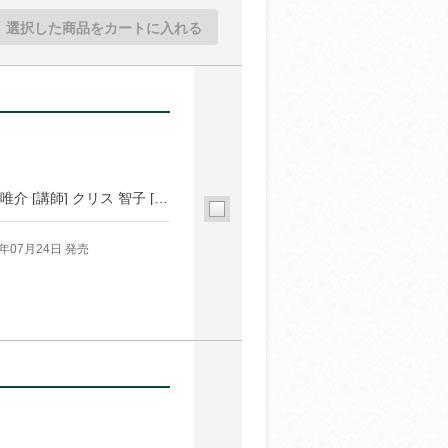
選択した商品をカートに入れる
[講師] 久住 昌之 [講師] 池澤 春菜 [講師] 角幡 唯介 [講師] クリス 智子 [講師] 鈴木 敏夫 [講師] 金原 ひとみ [講師] 牟田 都子 [講師] 京極 夏彦
6年07月24日 発売