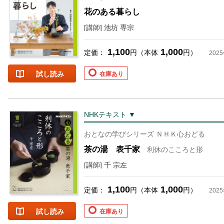
花のある暮らし
[講師] 池坊 専宗
1,100
1,000
定価：
円（本体
円）
202
試し読み
在庫あり
NHKテキスト ▼
おとなの学びシリーズ ＮＨＫ心おどる
茶の湯 表千家
利休のこころと形
[講師] 千 宗左
1,100
1,000
定価：
円（本体
円）
202
試し読み
在庫あり