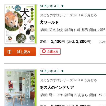
NHKテキスト ▼
おとなの学びシリーズ ＮＨＫ心おどる
犬ワールド
[講師] 菊水 健史 [講師] 仁科 邦男 [講師] 桐
1,430
1,300
定価：
円（本体
円）
202
試し読み
在庫あり
NHKテキスト ▼
おとなの学びシリーズ ＮＨＫ心おどる
あの人のインテリア