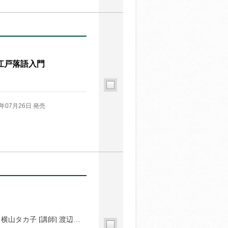
江戸落語入門
5年07月26日 発売
[講師] 雅姫 [講師] ピーター・アイビー [講師] 横山タカ子 [講師] 渡辺康啓 [講師] 田中ナオミ [講師] 寒川一 [講師] 口尾麻美 [講師] マスミツケンタロウ・セトキョウコ