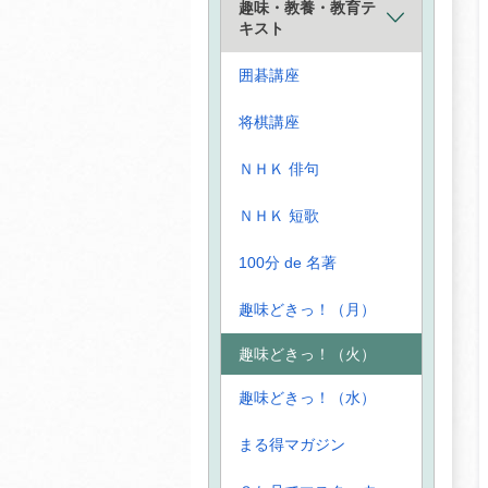
趣味・教養・教育テ
キスト
囲碁講座
将棋講座
ＮＨＫ 俳句
ＮＨＫ 短歌
100分 de 名著
趣味どきっ！（月）
趣味どきっ！（火）
趣味どきっ！（水）
まる得マガジン