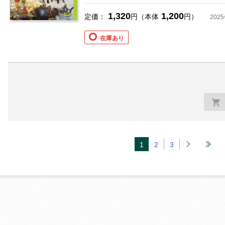
1,320
1,200
定価：
円（本体
円）
202
在庫あり
1
2
3