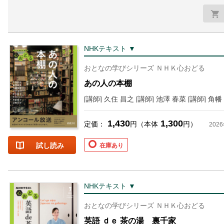
NHKテキスト ▼
おとなの学びシリーズ ＮＨＫ心おどる
あの人の本棚
1,430
1,300
定価：
円（本体
円）
202
試し読み
在庫あり
NHKテキスト ▼
おとなの学びシリーズ ＮＨＫ心おどる
英語 ｄｅ 茶の湯 裏千家