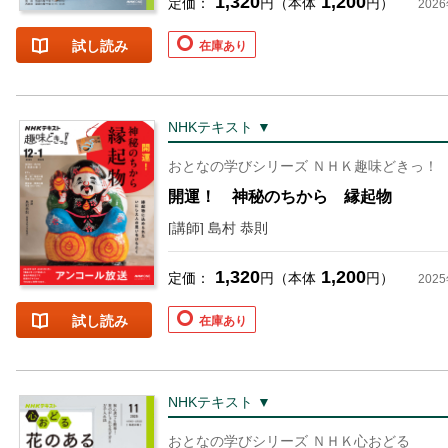
1,320
1,200
定価：
円（本体
円）
202
試し読み
在庫あり
NHKテキスト ▼
お支払いに進む
おとなの学びシリーズ ＮＨＫ趣味どきっ
開運！ 神秘のちから 縁起物
他にも商品を買う
[講師] 島村 恭則
1,320
1,200
定価：
円（本体
円）
202
試し読み
在庫あり
NHKテキスト ▼
おとなの学びシリーズ ＮＨＫ心おどる