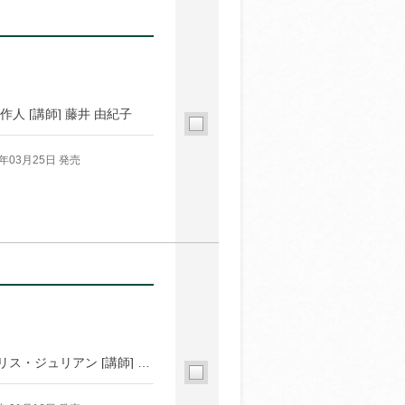
野 作人 [講師] 藤井 由紀子
6年03月25日 発売
[講師] 野口 アヤ [講師] 谷 あきら [講師] パトリス・ジュリアン [講師] 津田 蘭子 [講師] 安藤 秀通（ひでまる） [講師] 枦木 功 [講師] 重松 久惠 [講師] 引田 かおり