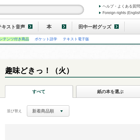
ヘルプ・よくある質問
Foreign rights (Englis
テキスト音声
本
田中一村グッズ
ンテンツ付き商品
ポケット語学
テキスト電子版
趣味どきっ！（火）
すべて
紙の本
を選ぶ
新着商品順
並び替え