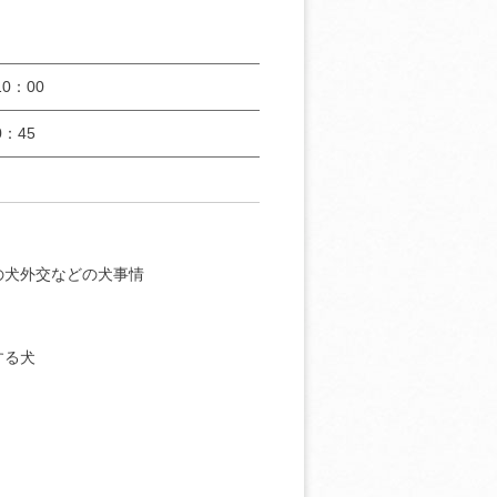
0：00
：45
の犬外交などの犬事情
する犬