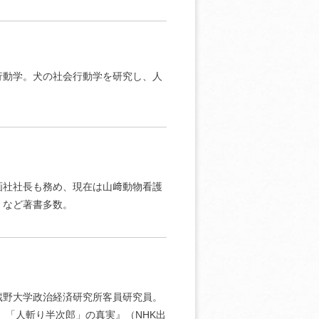
行動学。犬の社会行動学を研究し、人
画社社長も務め、現在は山﨑動物看護
』など著書多数。
蔵野大学政治経済研究所客員研究員。
 「人斬り半次郎」の真実』（NHK出