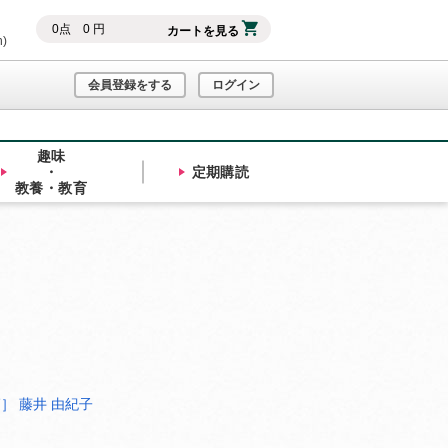
0
点
0
円
カートを見る
h)
会員登録をする
ログイン
趣味
・
定期購読
教養・教育
］ 藤井 由紀子