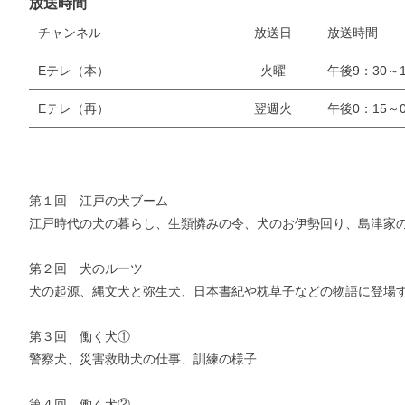
放送時間
チャンネル
放送日
放送時間
Eテレ（本）
火曜
午後9：30～1
Eテレ（再）
翌週火
午後0：15～0
第１回 江戸の犬ブーム
江戸時代の犬の暮らし、生類憐みの令、犬のお伊勢回り、島津家
第２回 犬のルーツ
犬の起源、縄文犬と弥生犬、日本書紀や枕草子などの物語に登場
第３回 働く犬①
警察犬、災害救助犬の仕事、訓練の様子
第４回 働く犬②