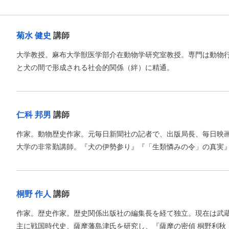
菊水 健史
講師
大学教授。麻布大学獣医学部介在動物学研究室教授。専門は動物
と犬の間で形成される社会的関係（絆）に精通。
仁科 邦男
講師
作家。動物歴史作家。元毎日新聞社の記者で、出版局長、毎日映
大学の非常勤講師。『犬の伊勢参り』『「生類憐みの令」の真実
桐野 作人
講師
作家。歴史作家。歴史関係出版社の編集長を経て独立。現在は武
主に戦国時代史、薩摩藩島津氏を研究し、『薩摩の密偵 桐野利秋