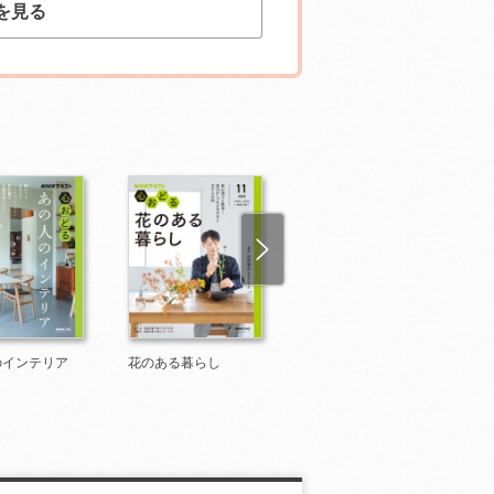
を見る
のインテリア
花のある暮らし
茶の湯 表千家