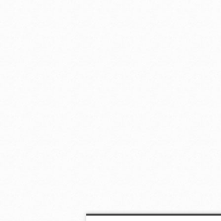
花のある暮らし
茶の湯 表千家
あの人の本棚