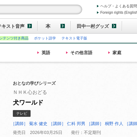
ヘルプ・よくある質問
Foreign rights (Englis
テキスト音声
本
田中一村グッズ
ンテンツ付き商品
ポケット語学
テキスト電子版
英語
その他
言語
家庭
おとなの学びシリーズ
ＮＨＫ心おどる
犬ワールド
テレビ
［講師］ 菊水 健史
［講師］ 仁科 邦男
［講師］ 桐野 作人
［講師
発売日 2026年03月25日
発行：不定期刊