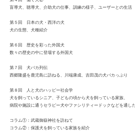
お支払いに進む
盲導犬、聴導犬、介助犬の仕事、訓練の様子、ユーザーとの生活
他にも商品を買う
第５回 日本の犬・西洋の犬
犬の生態、犬種紹介
第６回 歴史を彩った外国犬
数々の歴史の中に登場する外国犬
第７回 犬バカ列伝
西郷隆盛を鹿児島に訪ねる、川端康成、吉田茂の犬バカっぷり
第８回 人と犬のハッピー社会学
犬を飼っているシニア、子どもの頃から犬を飼っている家族、
病院や施設に通うセラピー犬やファシリティードックなどを通し
コラム①：武蔵御嶽神社を訪ねて
コラム②：保護犬を飼っている家族を紹介