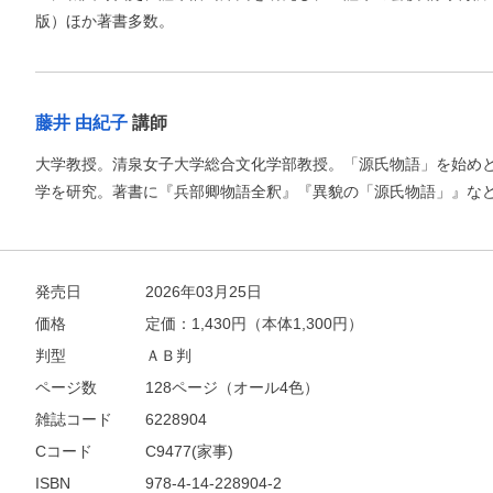
版）ほか著書多数。
藤井 由紀子
講師
大学教授。清泉女子大学総合文化学部教授。「源氏物語」を始め
学を研究。著書に『兵部卿物語全釈』『異貌の「源氏物語」』な
発売日
2026年03月25日
価格
定価：
1,430
円（本体1,300円）
判型
ＡＢ判
ページ数
128ページ（オール4色）
雑誌コード
6228904
Cコード
C9477(家事)
ISBN
978-4-14-228904-2