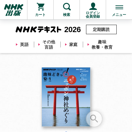
ログイン
カート
検索
メニュー
会員登録
2026
定期購読
その他
趣味
英語
家庭
言語
教養・教育
お支払いに進む
他にも商品を買う