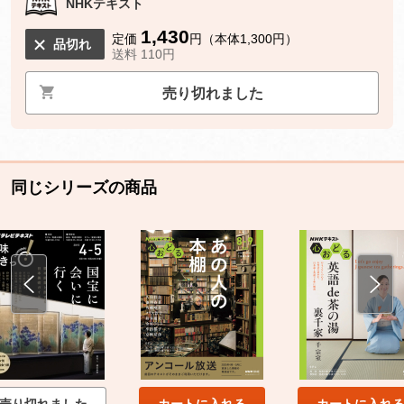
NHKテキスト
1,430
定価
円（本体1,300円）
品切れ
送料 110円
売り切れました
同じシリーズの商品
売り切れました
カートに入れる
カートに入れ