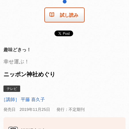
1
試し読み
趣味どきっ！
幸せ運ぶ！
ニッポン神社めぐり
テレビ
［講師］ 平藤 喜久子
発売日 2019年11月25日
発行：不定期刊