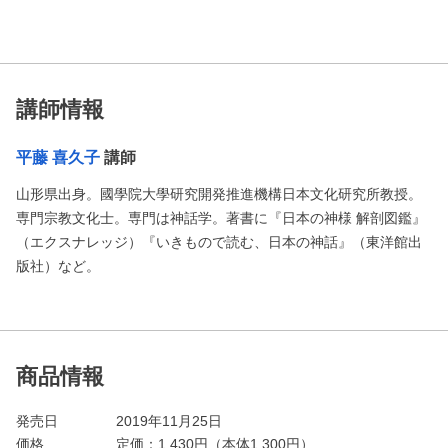
講師情報
平藤 喜久子
講師
山形県出身。國學院大學研究開発推進機構日本文化研究所教授。
専門宗教文化士。専門は神話学。著書に『日本の神様 解剖図鑑』
（エクスナレッジ）『いきもので読む、日本の神話』（東洋館出
版社）など。
商品情報
発売日
2019年11月25日
価格
定価：
1,430
円（本体1,300円）