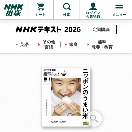
ログイン
カート
検索
メニュー
会員登録
2026
定期購読
その他
趣味
英語
家庭
言語
教養・教育
お支払いに進む
他にも商品を買う