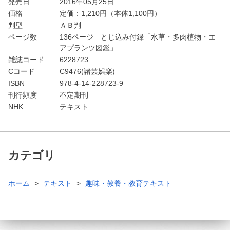
発売日
2016年05月25日
価格
定価：
1,210
円（本体1,100円）
判型
ＡＢ判
ページ数
136ページ とじ込み付録「水草・多肉植物・エ
アプランツ図鑑」
雑誌コード
6228723
Cコード
C9476(諸芸娯楽)
ISBN
978-4-14-228723-9
刊行頻度
不定期刊
NHK
テキスト
カテゴリ
ホーム
テキスト
趣味・教養・教育テキスト