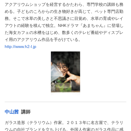
アクアリウムショップを経営するかたわら、専門学校の講師も務
める。子どものころからの生き物好きが高じて、ペット専門店勤
務。そこで水草の美しさと不思議さに目覚め、水草の育成やレイ
アウトの経験を積んで独立。NHKドラマ『あまちゃん』に登場し
た海女カフェの水槽をはじめ、数多くのテレビ番組やディスプレ
イ用のアクアリウム作品を手がけている。
http://www.h2-l.jp
中山茜
講師
ガラス造形（テラリウム）作家。２０１３年に名古屋で、テラリ
ウムの自社ブランドを立ち上げる。外国人作家のガラス作品に感