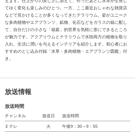
えます。仕上がりの美しさに加えて、作ったあとに水草が生長し
てゆく変化も楽しみのひとつ。一方、ここ最近おしゃれな雑貨店
などで見かけることが多くなってきたテラリウム。姿がユニーク
な多肉植物やエアプランツ、鉱物、化石などをガラスの箱に配し
て、自分だけの小さな「箱庭」的世界を気軽に形にできるところ
が魅力です。アクアリウムとテラリウムで水陸両方の植物を取り
入れ、生活に潤いを与えるインテリアを紹介します。初心者にお
すすめのとじ込み付録「水草・多肉植物・エアプランツ図鑑」付
き。
放送情報
放送時間
チャンネル
放送日
放送時間
Ｅテレ
火
午後9：30～9：55