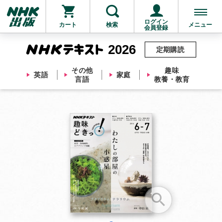
ログイン
カート
検索
メニュー
会員登録
2026
定期購読
その他
趣味
英語
家庭
言語
教養・教育
お支払いに進む
他にも商品を買う