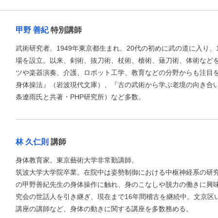
甲野 善紀
特別講師
武術研究者。1949年東京都生まれ。20代の初めに武の道に入り、
場を設立。以来、剣術、抜刀術、杖術、槍術、薙刀術、体術など
ツや楽器演奏、介護、ロボット工学、教育などの分野からも注目
身体操法』（岩波現代文庫）、『古の武術から学ぶ老境の向き合い
条遼雨氏と共著・PHP研究所）など多数。
林 久仁則
講師
身体教育家。東京藝術大学非常勤講師。
筑波大学大学院卒業。在院中は姿勢制御における中枢神経系の研
の甲野善紀先生の身体操作に触れ、身のこなしや脱力の働きに興味
究会の世話人を引き継ぎ、現在まで16年間稽古を継続中。文京区
講座の講師など、身体の動きに関する講座を多数務める。