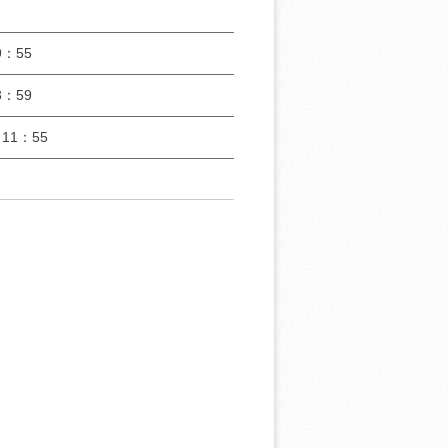
：55
：59
11：55