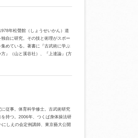
1978年松聲館（しょうせいかん）道
を独自に研究。その技と術理がスポー
を集めている。著書に『古武術に学ぶ
方』（山と溪谷社）、『上達論』(方
究に従事。体育科学修士。古武術研究
を持つ。2006年、つくば身体操法研
いにしえの会定例講師、東京藝大公開