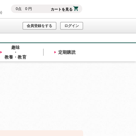
0
点
0
円
カートを見る
h)
会員登録をする
ログイン
趣味
・
定期購読
教養・教育