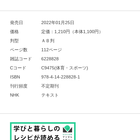
発売日
2022年01月25日
価格
定価：
1,210
円（本体1,100円）
判型
ＡＢ判
ページ数
112ページ
雑誌コード
6228828
Cコード
C9475(体育・スポーツ)
ISBN
978-4-14-228828-1
刊行頻度
不定期刊
NHK
テキスト