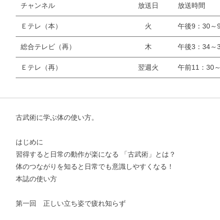
チャンネル
放送日
放送時間
Ｅテレ（本）
火
午後9：30～9
総合テレビ（再）
木
午後3：34～3
Ｅテレ（再）
翌週火
午前11：30～
古武術に学ぶ体の使い方。
お支払いに進む
はじめに
習得すると日常の動作が楽になる 「古武術」とは？
体のつながりを知ると日常でも意識しやすくなる！
他にも商品を買う
本誌の使い方
第一回 正しい立ち姿で疲れ知らず