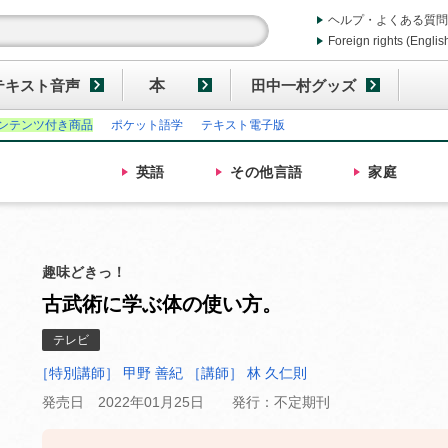
ヘルプ・よくある質問
Foreign rights (Englis
テキスト音声
本
田中一村グッズ
ンテンツ付き商品
ポケット語学
テキスト電子版
英語
その他
言語
家庭
趣味どきっ！
古武術に学ぶ体の使い方。
テレビ
［特別講師］ 甲野 善紀
［講師］ 林 久仁則
発売日 2022年01月25日
発行：不定期刊