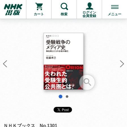
ログイン
カート
検索
メニュー
会員登録
お支払いに進む
他にも商品を買う
1
2
ＮＨＫブックス No.1301