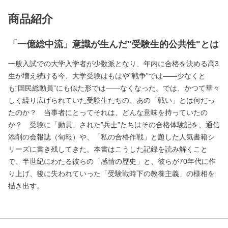
商品紹介
「一億総中流」意識が生んだ"受験生的公共性"とは
一般入試での大学入学者が少数派となり、年内に合格を決める高3
生が増え続ける今、大学受験はもはや”戦争”では――少なくと
も“国民総動員”にも似た形では――なくなった。では、かつて華々
しく繰り広げられていた受験生たちの、あの「戦い」とは何だっ
たのか？ 当事者にとってそれは、どんな意味を持っていたの
か？ 受験に「動員」された”兵士”たちはその合格体験記を、通信
添削の会報誌（旬報）や、「私の合格作戦」と題した人気書籍シ
リーズに書き残してきた。本書はこうした記録を読み解くこと
で、半世紀にわたる彼らの「感情の歴史」と、彼らが70年代に作
り上げ、後に失われていった「受験戦時下の教養主義」の様相を
描き出す。