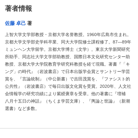
著者情報
佐藤 卓己
著
上智大学文学部教授・京都大学名誉教授。1960年広島市生まれ。
京都大学文学部史学科卒業、同大大学院修士課程修了。87―89年
ミュンヘン大学留学。京都大学博士（文学）。東京大学新聞研究
所助手、同志社大学文学部助教授、国際日本文化研究センター助
教授、京都大学大学院教育学研究科教授を経て現職。著書『「キ
ング」の時代』（岩波書店）で日本出版学会賞とサントリー学芸
賞を、『言論統制』（中公新書）で吉田茂賞を、『ファシスト的
公共性』（岩波書店）で毎日出版文化賞を受賞。2020年、人文社
会情報学の研究功績により紫綬褒章を受章。他の著書に『増補
八月十五日の神話』（ちくま学芸文庫）、『輿論と世論』（新潮
選書）など多数。