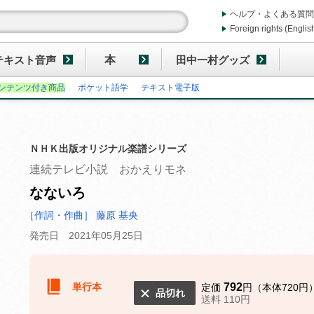
ヘルプ・よくある質問
Foreign rights (Englis
テキスト音声
本
田中一村グッズ
ンテンツ付き商品
ポケット語学
テキスト電子版
ＮＨＫ出版オリジナル楽譜シリーズ
連続テレビ小説 おかえりモネ
なないろ
［作詞・作曲］ 藤原 基央
発売日 2021年05月25日
単行本
792
定価
円（本体720円
品切れ
送料 110円