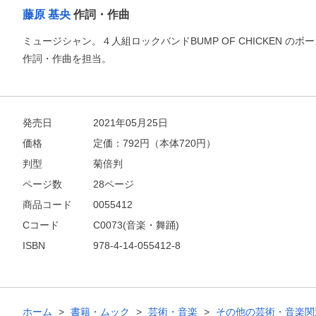
お支払いに進む
藤原 基央
作詞・作曲
ミュージシャン。４人組ロックバンドBUMP OF CHICKEN 
他にも商品を買う
作詞・作曲を担当。
発売日
2021年05月25日
価格
定価：
792
円（本体720円）
判型
菊倍判
ページ数
28ページ
商品コード
0055412
Cコード
C0073(音楽・舞踊)
ISBN
978-4-14-055412-8
ホーム
書籍・ムック
芸術・音楽
その他の芸術・音楽関