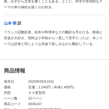
家。みずから文章を書くこともある。とくに、科学や実用的なテ
ーマの本の挿絵を描くのが好き。
山本 萌
訳
フランス語翻訳者。絵本や料理本などの翻訳を手がける。映画と
音楽が大好き。理科は小学校から一貫して苦手だったが、本シリ
ーズは読者と同じような目線で楽しみながら翻訳している。
商品情報
発売日
2025年09月10日
価格
定価：
1,540
円（本体1,400円）
判型
Ａ４変型判
ページ数
32ページ
商品コード
0036167