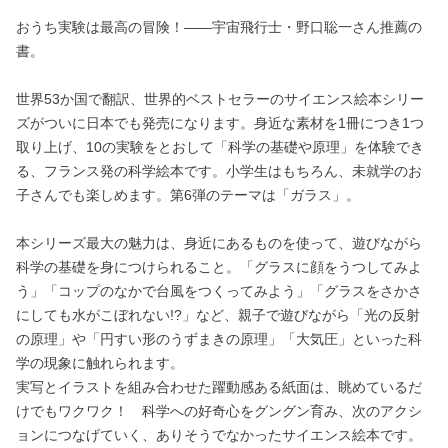
おうち実験は最高の冒険！――宇宙飛行士・野口聡一さん推薦の
書。
世界53か国で翻訳、世界的ベストセラーのサイエンス絵本シリー
ズがついに日本でも発売になります。身近な素材を1冊につき1つ
取り上げ、10の実験をとおして「科学の基礎や原理」を体験でき
る、フランス発の科学絵本です。小学生はもちろん、未就学のお
子さんでも楽しめます。第6弾のテーマは「ガラス」。
本シリーズ最大の魅力は、身近にあるものを使って、遊びながら
科学の基礎を身につけられること。「グラスに顔をうつしてみよ
う」「コップのなかで台風をつくってみよう」「グラスをさかさ
にしても水がこぼれない!?」など、親子で遊びながら「光の反射
の原理」や「円すい形のうずまきの原理」「大気圧」といった科
学の現象に触れられます。
実写とイラストを組み合わせた躍動感ある紙面は、眺めているだ
けでもワクワク！ 科学への好奇心をグングン育み、次のアクシ
ョンにつなげていく、ありそうでなかったサイエンス絵本です。