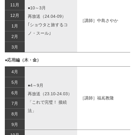
11月
●10～3月
12月
再放送（24.04-09）
［講師］中島さやか
｢ショウタと旅するコ
1月
ノ・スール｣
2月
3月
●応用編（木・金）
4月
5月
●4～9月
6月
再放送（23.10-24.03）
［講師］福嶌教隆
「これで完璧！ 接続
7月
法」
8月
9月
10月