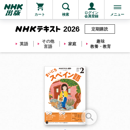
ログイン
カート
検索
メニュー
会員登録
2026
定期購読
その他
趣味
英語
家庭
言語
教養・教育
お支払いに進む
他にも商品を買う