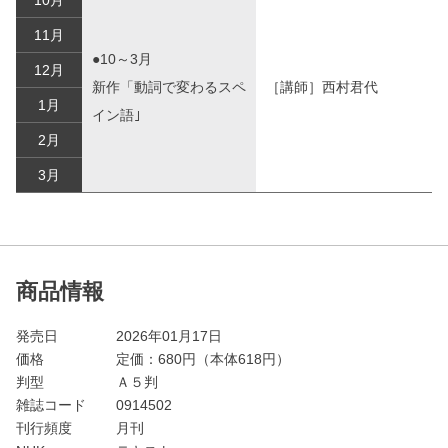
11月
●10～3月
12月
新作「動詞で変わるスペ
［講師］西村君代
1月
イン語｣
2月
3月
商品情報
発売日
2026年01月17日
価格
定価：
680
円（本体618円）
判型
Ａ５判
雑誌コード
0914502
刊行頻度
月刊