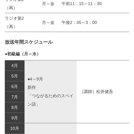
月～金
午前11：15～11：30
（再）
ラジオ第2
月～金
午後2：45～3：00
（再）
放送年間スケジュール
●初級編（月～水）
4月
5月
●4～9月
6月
新作
［講師］松井健吾
「つながるためのスペイ
7月
ン語」
8月
9月
10月