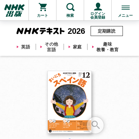
ログイン
カート
検索
メニュー
会員登録
2026
定期購読
その他
趣味
英語
家庭
言語
教養・教育
お支払いに進む
他にも商品を買う