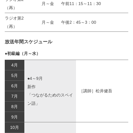
月～金
午前11：15～11：30
（再）
ラジオ第2
月～金
午後2：45～3：00
（再）
放送年間スケジュール
●初級編（月～水）
4月
5月
●4～9月
6月
新作
［講師］松井健吾
「つながるためのスペイ
7月
ン語」
8月
9月
10月