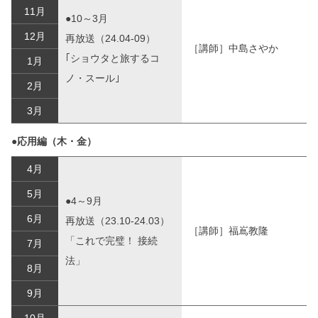
11月
●10～3月
12月
再放送（24.04-09）
［講師］中島さやか
｢ショウタと旅するコ
1月
ノ・スール｣
2月
3月
●応用編（木・金）
4月
5月
●4～9月
6月
再放送（23.10-24.03）
［講師］福嶌教隆
「これで完璧！ 接続
7月
法」
8月
9月
10月