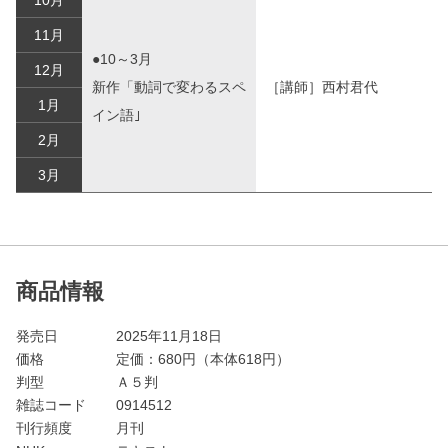
11月
●10～3月
12月
新作「動詞で変わるスペ
［講師］西村君代
1月
イン語｣
2月
3月
商品情報
発売日
2025年11月18日
価格
定価：
680
円（本体618円）
判型
Ａ５判
雑誌コード
0914512
刊行頻度
月刊