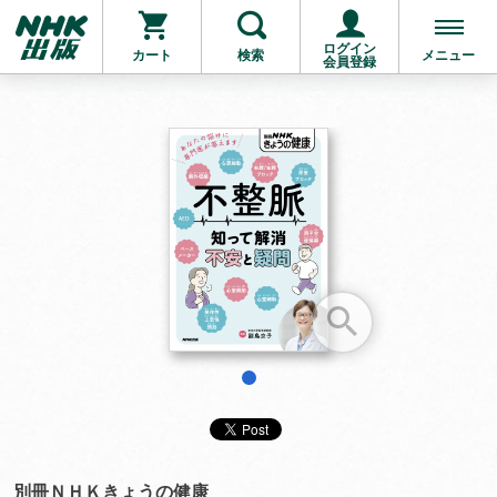
ログイン
カート
検索
メニュー
会員登録
お支払いに進む
他にも商品を買う
1
別冊ＮＨＫきょうの健康