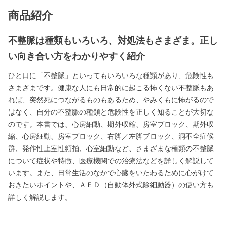
商品紹介
不整脈は種類もいろいろ、対処法もさまざま。正し
い向き合い方をわかりやすく紹介
ひと口に「不整脈」といってもいろいろな種類があり、危険性も
さまざまです。健康な人にも日常的に起こる怖くない不整脈もあ
れば、突然死につながるものもあるため、やみくもに怖がるので
はなく、自分の不整脈の種類と危険性を正しく知ることが大切な
のです。本書では、心房細動、期外収縮、房室ブロック、期外収
縮、心房細動、房室ブロック、右脚／左脚ブロック、洞不全症候
群、発作性上室性頻拍、心室細動など、さまざまな種類の不整脈
について症状や特徴、医療機関での治療法などを詳しく解説して
います。また、日常生活のなかで心臓をいたわるために心がけて
おきたいポイントや、ＡＥＤ（自動体外式除細動器）の使い方も
詳しく解説します。