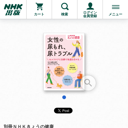
ログイン
カート
検索
メニュー
会員登録
お支払いに進む
他にも商品を買う
1
別冊ＮＨＫきょうの健康