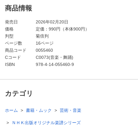
商品情報
発売日
2026年02月20日
価格
定価：
990
円（本体900円）
判型
菊倍判
ページ数
16ページ
商品コード
0055460
Cコード
C0073(音楽・舞踊)
ISBN
978-4-14-055460-9
カテゴリ
ホーム
書籍・ムック
芸術・音楽
ＮＨＫ出版オリジナル楽譜シリーズ