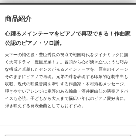
商品紹介
心躍るメインテーマをピアノで再現できる！作曲家
公認のピアノ・ソロ譜。
天下一の補佐役・豊臣秀長の視点で戦国時代をダイナミックに描
く大河ドラマ「豊臣兄弟！」。冒頭から心が湧き立つような巧み
な構成と卓越したセンスが光るメインテーマを、原曲のイメージ
そのままにピアノで再現。兄弟の絆を表現する印象的な劇中曲も
収載。現代の映像音楽を牽引する作曲家・木村秀彬メッセージ、
弾きやすいアレンジに定評のある編曲・酒井麻由佳の演奏アドバ
イスも必読。子どもから大人まで幅広い年代のピアノ愛好者に。
弾き映えする発表会曲としてもおすすめ。