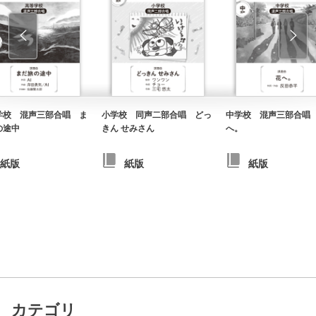
学校 混声三部合唱 ま
小学校 同声二部合唱 どっ
中学校 混声三部合唱
の途中
きん せみさん
へ。
紙版
紙版
紙版
カテゴリ