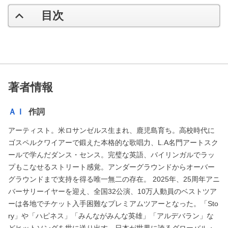
目次
著者情報
ＡＩ
作詞
アーティスト。米ロサンゼルス生まれ、鹿児島育ち。高校時代に
ゴスペルクワイアーで鍛えた本格的な歌唱力、L.A名門アートスク
ールで学んだダンス・センス。完璧な英語、バイリンガルでラッ
プもこなせるストリート感覚。アンダーグラウンドからオーバー
グラウンドまで支持を得る唯一無二の存在。 2025年、25周年アニ
バーサリーイヤーを迎え、全国32公演、10万人動員のベストツア
ーは各地でチケット入手困難なプレミアムツアーとなった。「Sto
ry」や「ハピネス」「みんながみんな英雄」「アルデバラン」な
どヒットソングを世に送り出す、日本が世界に誇るグローバル・