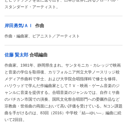
スタンダード・アーティスト。
岸田勇気/ＡＩ
作曲
作曲・編曲家、ピアニスト／アーティスト
佐藤 賢太郎
合唱編曲
作曲家。1981年、静岡県生まれ。サンタモニカ・カレッジで映画
と音楽の学位を取得後、カリフォルニア州立大学ノースリッジ校
メディア作曲科で学士、および大学院合唱指揮科で修士を修得。
ハリウッドで学んだ作編曲家としてＴＶ・映画・ゲーム音楽のジ
ャンルに音楽を提供する。合唱音楽のジャンルでは、自作ミサ曲
のバチカン市国での演奏、国民文化祭合唱部門への委嘱作品など
宗教曲・世俗曲の両面において高い評価を受けている。Nコン課題
曲を手がけるのは、83回（2016）中学校「結―ゆい―」編曲に続
いて2回目。