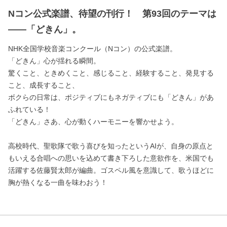
Nコン公式楽譜、待望の刊行！ 第93回のテーマは
――「どきん」。
NHK全国学校音楽コンクール（Nコン）の公式楽譜。
「どきん」心が揺れる瞬間。
驚くこと、ときめくこと、感じること、経験すること、発見する
こと、成長すること、
ボクらの日常は、ポジティブにもネガティブにも「どきん」があ
ふれている！
「どきん」さあ、心が動くハーモニーを響かせよう。
高校時代、聖歌隊で歌う喜びを知ったというAIが、自身の原点と
もいえる合唱への思いを込めて書き下ろした意欲作を、米国でも
活躍する佐藤賢太郎が編曲。ゴスペル風を意識して、歌うほどに
胸が熱くなる一曲を味わおう！