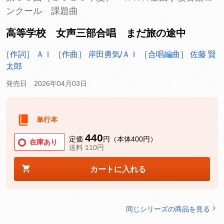
ンクール 課題曲
高等学校 女声三部合唱 まだ旅の途中
［作詞］ ＡＩ
［作曲］ 岸田勇気/ＡＩ
［合唱編曲］ 佐藤 賢
太郎
発売日 2026年04月03日
単行本
440
定価
円（本体400円）
在庫あり
送料 110円
カートに入れる
同じシリーズの商品を見る