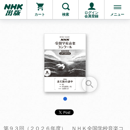
ログイン
カート
検索
メニュー
会員登録
お支払いに進む
他にも商品を買う
1
第９３回（２０２６年度） ＮＨＫ全国学校音楽コ