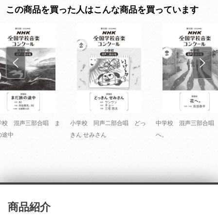
この商品を買った人はこんな商品を買っています
学校 混声三部合唱 ま
小学校 同声二部合唱 どっ
中学校 混声三部合唱
の途中
きん せみさん
へ。
商品紹介