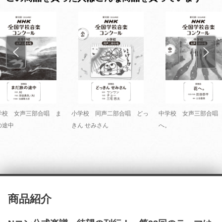
学校 女声三部合唱 ま
小学校 同声二部合唱 どっ
中学校 女声三部合唱
の途中
きん せみさん
へ。
商品紹介