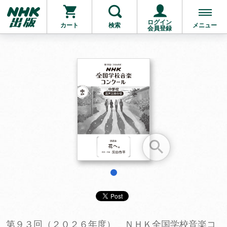
ログイン
カート
検索
メニュー
会員登録
お支払いに進む
他にも商品を買う
1
第９３回（２０２６年度） ＮＨＫ全国学校音楽コ