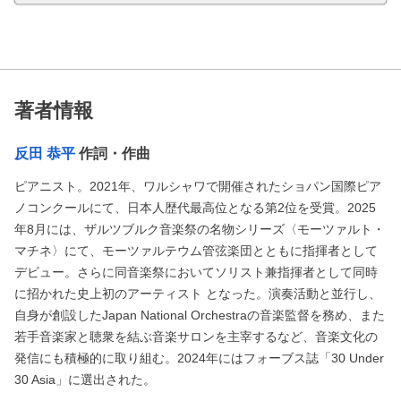
著者情報
反田 恭平
作詞・作曲
ピアニスト。2021年、ワルシャワで開催されたショパン国際ピア
ノコンクールにて、日本人歴代最高位となる第2位を受賞。2025
年8月には、ザルツブルク音楽祭の名物シリーズ〈モーツァルト・
マチネ〉にて、モーツァルテウム管弦楽団とともに指揮者として
デビュー。さらに同音楽祭においてソリスト兼指揮者として同時
に招かれた史上初のアーティスト となった。演奏活動と並行し、
自身が創設したJapan National Orchestraの音楽監督を務め、また
若手音楽家と聴衆を結ぶ音楽サロンを主宰するなど、音楽文化の
発信にも積極的に取り組む。2024年にはフォーブス誌「30 Under
30 Asia」に選出された。