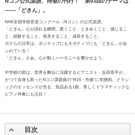
Nコン公式楽譜、待望の刊行！ 第93回のテーマは
――「どきん」。
NHK全国学校音楽コンクール（Nコン）の公式楽譜。
「どきん」心が揺れる瞬間。驚くこと、ときめくこと、感じるこ
と、経験すること、発見すること、成長すること、
ボクらの日常は、ポジティブにもネガティブにも「どきん」があ
ふれている！
「どきん」さあ、心が動くハーモニーを響かせよう。
中学校の部は、世界を舞台に活躍するピアニスト・反田恭平が、
かつて自身も歌ったNコン課題曲の“作詞・作曲”に初挑戦。クラシ
ックのエッセンスが光る、気品ある1曲。美しくドラマティックな
ピアノ伴奏にも注目！
目次