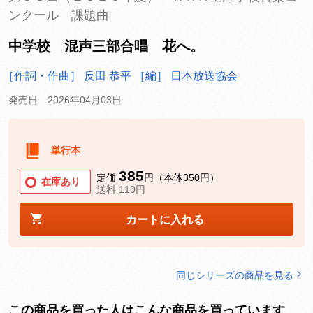
ンクール 課題曲
中学校 混声三部合唱 花へ。
［作詞・作曲］ 反田 恭平
［編］ 日本放送協会
発売日 2026年04月03日
単行本
385
定価
円（本体350円）
在庫あり
送料 110円
カートに入れる
同じシリーズの商品を見る
この商品を買った人はこんな商品を買っています