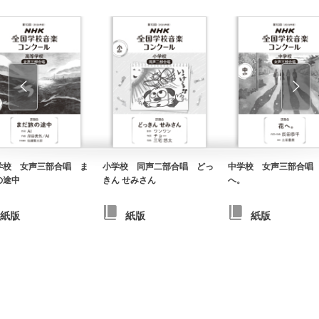
学校 女声三部合唱 ま
小学校 同声二部合唱 どっ
中学校 女声三部合唱
の途中
きん せみさん
へ。
紙版
紙版
紙版