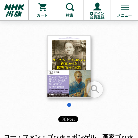
ログイン
カート
検索
メニュー
会員登録
お支払いに進む
他にも商品を買う
1
ヨー・ファン・ゴッホ＝ボンゲル 画家ゴッホ