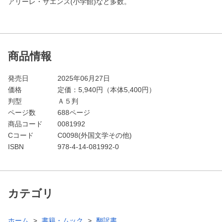
アリーレ・サエンス(小学館)など多数。
商品情報
発売日
2025年06月27日
価格
定価：
5,940
円（本体5,400円）
判型
Ａ５判
ページ数
688ページ
商品コード
0081992
Cコード
C0098(外国文学その他)
ISBN
978-4-14-081992-0
カテゴリ
ホーム
書籍・ムック
翻訳書