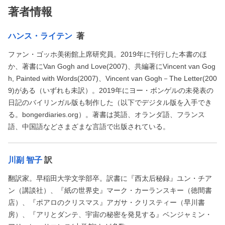
著者情報
ハンス・ライテン
著
ファン・ゴッホ美術館上席研究員。2019年に刊行した本書のほ
か、著書にVan Gogh and Love(2007)、共編著にVincent van Gog
h, Painted with Words(2007)、Vincent van Gogh－The Letter(200
9)がある（いずれも未訳）。2019年にヨー・ボンゲルの未発表の
日記のバイリンガル版も制作した（以下でデジタル版を入手でき
る。bongerdiaries.org）。著書は英語、オランダ語、フランス
語、中国語などさまざまな言語で出版されている。
川副 智子
訳
翻訳家。早稲田大学文学部卒。訳書に『西太后秘録』ユン・チア
ン（講談社）、『紙の世界史』マーク・カーランスキー（徳間書
店）、『ポアロのクリスマス』アガサ・クリスティー（早川書
房）、『アリとダンテ、宇宙の秘密を発見する』ベンジャミン・