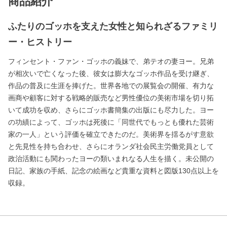
商品紹介
ふたりのゴッホを支えた女性と知られざるファミリ
ー・ヒストリー
フィンセント・ファン・ゴッホの義妹で、弟テオの妻ヨー。兄弟
が相次いで亡くなった後、彼女は膨大なゴッホ作品を受け継ぎ、
作品の普及に生涯を捧げた。世界各地での展覧会の開催、有力な
画商や顧客に対する戦略的販売など男性優位の美術市場を切り拓
いて成功を収め、さらにゴッホ書簡集の出版にも尽力した。ヨー
の功績によって、ゴッホは死後に「同世代でもっとも優れた芸術
家の一人」という評価を確立できたのだ。美術界を揺るがす意欲
と先見性を持ち合わせ、さらにオランダ社会民主労働党員として
政治活動にも関わったヨーの類いまれなる人生を描く。未公開の
日記、家族の手紙、記念の絵画など貴重な資料と図版130点以上を
収録。