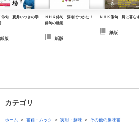
Ｋ俳句 夏井いつきの季
ＮＨＫ俳句 添削でつかむ！
ＮＨＫ俳句 厨に暮ら
場
俳句の極意
紙版
紙版
紙版
カテゴリ
ホーム
書籍・ムック
実用・趣味
その他の趣味書