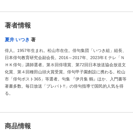
著者情報
夏井 いつき
著
俳人。1957年生まれ。松山市在住。俳句集団「いつき組」組長、
日本俳句教育研究会副会長。2016～2017年、2023年Ｅテレ「Ｎ
ＨＫ俳句」講師選者。第８回俳壇賞、第72回日本放送協会放送文
化賞、第４回種田山頭火賞受賞。俳句甲子園創設に携わる。松山
市「俳句ポスト365」等選者。句集 『伊月集 鶴』ほか、入門書等
著書多数。毎日放送「プレバト!!」の俳句指導で国民的人気を得
る。
商品情報