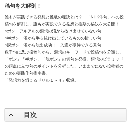
稿句を大解剖！
誰もが実践できる発想と推敲の秘訣とは？ 「NHK俳句」への投
稿句を解剖し、誰もが実践できる発想と推敲の秘訣を大公開！
○ボン アルアルの類想の沼から抜け出せていない句
○半ボン 沼から半歩抜け出しているものの惜しい句
○脱ボン 沼から脱出成功！ 入選が期待できる秀句
数千句に及ぶ投稿句から、類想のキーワードで投稿句を分類し、
「ボン」「半ボン」「脱ボン」の例句を発掘。類想のピラミッド
の頂点に立つ句のポイントを分析した、いままでにない投稿者の
ための実践作句指南書。
「発想力を鍛えるドリル１～４」収録。
目次