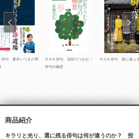
Ｋ俳句 夏井いつきの季
ＮＨＫ俳句 添削でつかむ！
ＮＨＫ俳句 厨に暮ら
場
俳句の極意
商品紹介
キラリと光り、選に残る俳句は何が違うのか？ 投