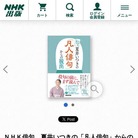
ログイン
カート
検索
メニュー
会員登録
お支払いに進む
他にも商品を買う
1
2
ＮＨＫ俳句 夏井いつきの「凡人俳句」からの