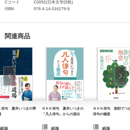
Cコード
C0092(日本文学詩歌)
ISBN
978-4-14-016279-8
関連商品
Ｋ俳句 夏井いつきの季
ＮＨＫ俳句 夏井いつきの
ＮＨＫ俳句 添削でつ
場
「凡人俳句」からの脱出
俳句の極意
紙版
紙版
紙版