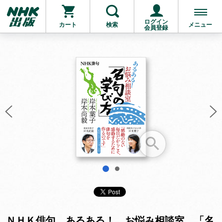
ログイン
カート
検索
メニュー
会員登録
お支払いに進む
他にも商品を買う
1
2
ＮＨＫ俳句 あるある！ お悩み相談室 「名