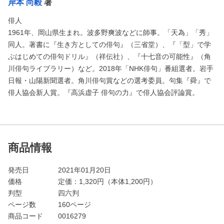
岸本 尚毅
著
俳人
1961年、岡山県生まれ。波多野爽波などに師事。「天為」「秀」
同人。著書に『生き方としての俳句』（三省堂）、『「型」で学
ぶはじめての俳句ドリル』（祥伝社）、『十七音の可能性』（角
川俳句ライブラリー）など。2018年「NHK俳句」番組選者。岩手
日報・山陽新聞選者。角川俳句賞などの選考委員。句集『舜』で
俳人協会新人賞。『高浜虚子 俳句の力』で俳人協会評論賞。
商品情報
発売日
2021年01月20日
価格
定価：
1,320
円（本体1,200円）
判型
四六判
ページ数
160ページ
商品コード
0016279