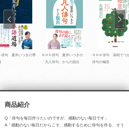
Ｋ俳句 夏井いつきの季
ＮＨＫ俳句 夏井いつきの
ＮＨＫ俳句 添削でつ
場
「凡人俳句」からの脱出
俳句の極意
商品紹介
Q「俳句を毎日作りたいのですが、感動のない毎日です」
A「感動のない毎日だからこそ、感動するために俳句を作る、そう