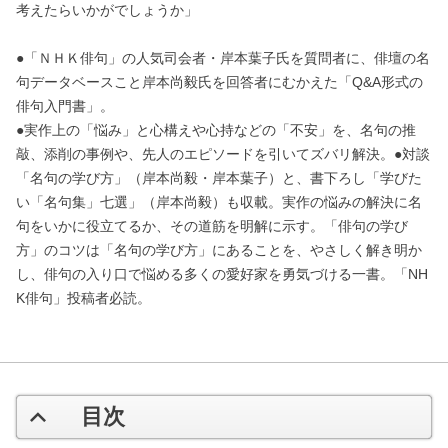
考えたらいかがでしょうか」
●「ＮＨＫ俳句」の人気司会者・岸本葉子氏を質問者に、俳壇の名
句データベースこと岸本尚毅氏を回答者にむかえた「Q&A形式の
俳句入門書」。
●実作上の「悩み」と心構えや心持などの「不安」を、名句の推
敲、添削の事例や、先人のエピソードを引いてズバリ解決。●対談
「名句の学び方」（岸本尚毅・岸本葉子）と、書下ろし「学びた
い「名句集」七選」（岸本尚毅）も収載。実作の悩みの解決に名
句をいかに役立てるか、その道筋を明解に示す。「俳句の学び
方」のコツは「名句の学び方」にあることを、やさしく解き明か
し、俳句の入り口で悩める多くの愛好家を勇気づける一書。「NH
K俳句」投稿者必読。
目次