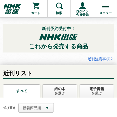
ログイン
カート
検索
メニュー
会員登録
新刊予約受付中！
これから発売する商品
お支払いに進む
近刊注意事項
他にも商品を買う
近刊リスト
紙の本
電子書籍
すべて
を選ぶ
を選ぶ
新着商品順
並び替え