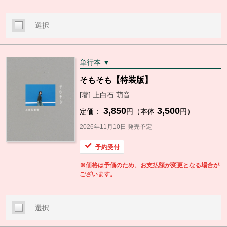
選択
単行本 ▼
そもそも【特装版】
[著] 上白石 萌音
3,850
3,500
定価：
円（本体
円）
2026年11月10日 発売予定
予約受付
※価格は予価のため、お支払額が変更となる場合が
ございます。
選択