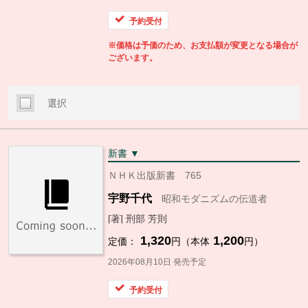
予約受付
※価格は予価のため、お支払額が変更となる場合が
ございます。
選択
新書 ▼
ＮＨＫ出版新書 765
宇野千代
昭和モダニズムの伝道者
[著] 刑部 芳則
1,320
1,200
定価：
円（本体
円）
2026年08月10日 発売予定
予約受付