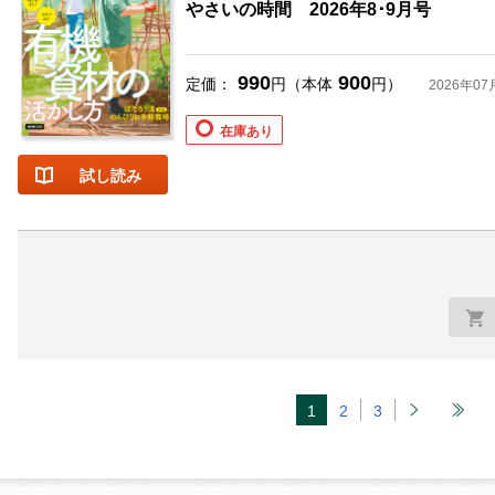
やさいの時間 2026年8･9月号
990
900
定価：
円（本体
円）
2026年07
在庫あり
試し読み
1
2
3