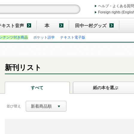
ヘルプ・よくある質問
Foreign rights (Englis
テキスト音声
本
田中一村グッズ
ンテンツ付き商品
ポケット語学
テキスト電子版
新刊リスト
すべて
紙の本
を選ぶ
新着商品順
並び替え