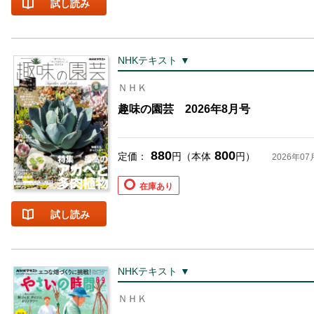
試し読み
NHKテキスト ▼
ＮＨＫ
趣味の園芸 2026年8月号
880
800
定価：
円（本体
円）
2026年07
在庫あり
試し読み
NHKテキスト ▼
ＮＨＫ