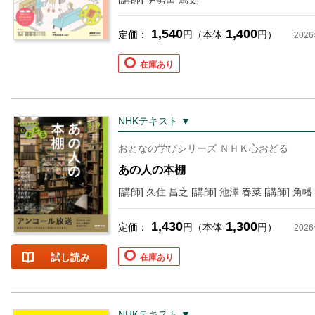
1,540
1,400
定価：
円（本体
円）
202
在庫あり
NHKテキスト ▼
おとなの学びシリーズ ＮＨＫ心おどる
あの人の本棚
1,430
1,300
定価：
円（本体
円）
202
試し読み
在庫あり
NHKテキスト ▼