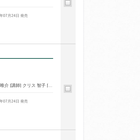
6年07月24日 発売
[講師] 久住 昌之 [講師] 池澤 春菜 [講師] 角幡 唯介 [講師] クリス 智子 [講師] 鈴木 敏夫 [講師] 金原 ひとみ [講師] 牟田 都子 [講師] 京極 夏彦
6年07月24日 発売