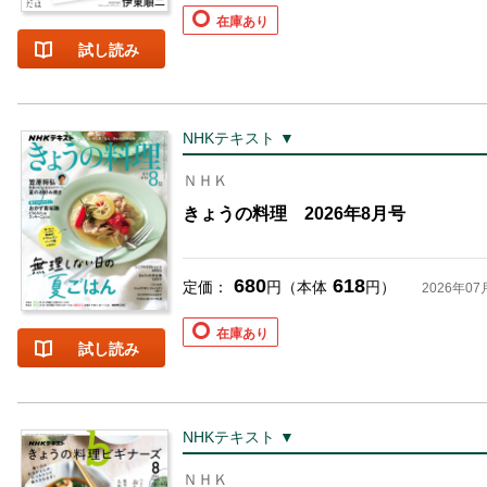
在庫あり
試し読み
NHKテキスト ▼
ＮＨＫ
お支払いに進む
きょうの料理 2026年8月号
他にも商品を買う
680
618
定価：
円（本体
円）
2026年07
在庫あり
試し読み
NHKテキスト ▼
ＮＨＫ