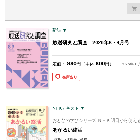
雜誌 ▼
放送研究と調査 2026年8・9月号
880
800
定価：
円（本体
円）
2026年07
在庫あり
NHKテキスト ▼
おとなの学びシリーズ ＮＨＫ明日から使え
あかるい終活
[講師] 伊勢田 篤史