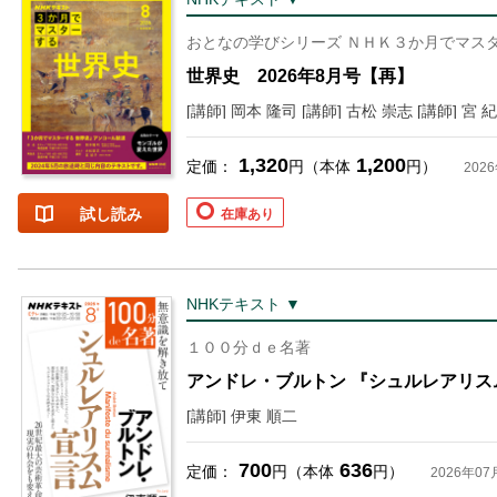
おとなの学びシリーズ ＮＨＫ３か月でマス
世界史 2026年8月号【再】
[講師] 岡本 隆司 [講師] 古松 崇志 [講師] 宮 
1,320
1,200
定価：
円（本体
円）
202
試し読み
在庫あり
NHKテキスト ▼
１００分ｄｅ名著
アンドレ・ブルトン 『シュルレアリスム
[講師] 伊東 順二
700
636
定価：
円（本体
円）
2026年07