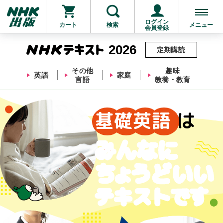
ログイン
カート
検索
メニュー
会員登録
2026
定期購読
その他
趣味
英語
家庭
言語
教養・教育
お支払いに進む
基
礎
英
語
は
他にも商品を買う
みんなに
ちょ
うどいい
テキストです