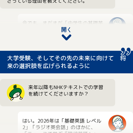
さっている理由を教えてください。
「基礎英語」を聴くことが生活の一部になっ
ています。
それから、お出かけや旅行先にもテキストを
今でも、まだまだ「中学生の基礎英
持っていって、19時からの15分だけは、普段
語 レベル2」でも新しい発見がたく
開く
と同じように基礎英語を聴いています。一度
さんあるので、やっぱり「基礎」が
Aさん
習慣が崩れてしまうと元に戻すのが大変なの
大事なんだなと感じています。
で。
特に検定試験に向けて勉強をしていると、ど
大学受験、そしてその先の未来に向けて 将
うしても単語の暗記ばかり優先してしまっ
来の選択肢を広げられるように
て、熟語や文法は後回しになってしまうんで
連休中にさぼってしまって、追い
す。でも、「基礎英語」を聴いていると、知
つけなくなる、というのはありが
らない熟語や文法を自然と対策することがで
ちなケースなので、旅行先にもテ
来年以降もNHKテキストでの学習
きるので、本当に助かっています。
キストを持っていくのはかなり効果的です
を続けてくださいますか？
ね。そういったご家族のサポートが、毎日の
また、テキストの連載からも新しい発見があ
励みになっていることと思います。
るので、目を通しています。特に「中学生の
基礎英語 レベル2」では、「英文翻訳教室」
はい。2026年は「基礎英語 レベル
を毎月楽しみに読んでいました。巻末の「今
2」「ラジオ英会話」のほかに、
月の復習＆チャレンジドリル」も毎月の復習