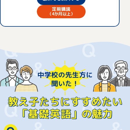
定期購読
大して関係ないです。
（4か月以上）
Aさん
（一同笑い）
「もういいです」と言われたら、隣
で見守るのはそろそろ卒業かなとは
思いつつ、もうしばらくは一緒に英
お母さま
語を楽しめればいいなと感じていま
す。