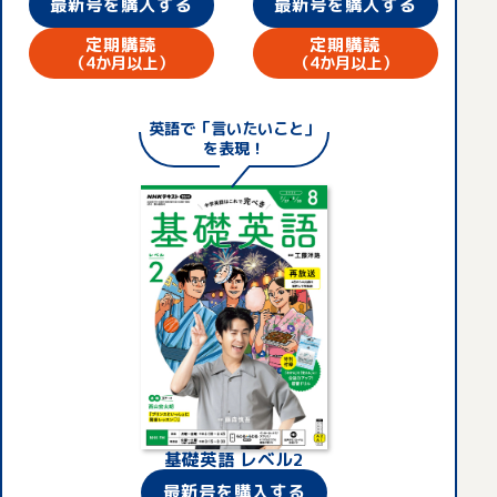
最新号を購入する
最新号を購入する
巻末の「今月の復習＆チャレンジドリル」に書き
込んで1か月の復習をしています。
定期購読
定期購読
お子さまには将来の選択肢を広げ
（4か月以上）
（4か月以上）
るために英語を習得してほしい、
と考えている方は実際多いと思い
ます。テスト対策のための一夜漬け勉強では
英語
で「
言いたいこ
と」
息子だけじゃなく、一緒に聴いてい
なく、じっくりと基礎力を身につけられると
を表現！
る私にとっても新しい学びがたくさ
いう意味でも、「基礎英語」はおすすめで
んあるんです。息子から英語につい
す。お二人のように、リアルタイム放送と聴
お母さま
て質問されたときに、なかなか上手
き逃し配信を上手く使いわけて、より効果的
く説明できないことがあって。あとから基礎
に学習できるとよいですね。本日は貴重なお
英語での解説を聴いて、「なるほど、こうい
話をありがとうございました。
う風に教えればよかったんだね」と息子と話
したりしています。
お母さまが隣で一緒に聴いてくれ
ることが、きっと毎日続ける励み
になっているんでしょうね。
基礎英語 レベル2
最新号を購入する