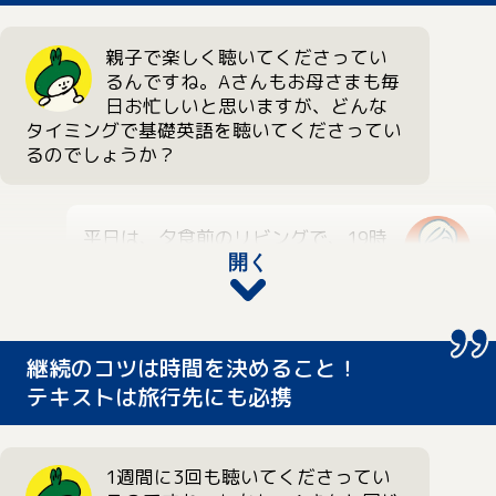
みた感想はいかがでしたか？
親子で楽しく聴いてくださってい
るんですね。Aさんもお母さまも毎
日お忙しいと思いますが、どんな
私が聴いていたころとは、雰囲気が
タイミングで基礎英語を聴いてくださってい
ガラリと変わっていて驚きました。
るのでしょうか？
正直なところ、私の世代の「基礎英
お母さま
語」は、もっとかっちりとしてい
て、親に言われて聴くもの、という印象が強
平日は、夕食前のリビングで、19時
かったんです。ですが、久しぶりに息子と一
からの放送をリアルタイム（※202
開く
緒に「中学生の基礎英語 レベル1」を聴いて
6年度は19時からの再放送はありま
みたら、すごく明るいテンションで番組が始
お母さま
せん）で聴いています。それから、
まって、びっくりしました。
放送のない土日は「らじる★らじる」の聴き
逃し配信を利用して復習しています。土曜と
「中学生の基礎英語 レベル2」の（藤森）慎
継続のコツは時間を決めること！
日曜は月～金の放送を1周ずつ復習している
吾さんのような、人気のある方が出演されて
テキストは旅行先にも必携
ので、1週間で計3周聴いていることになりま
いるのも新鮮でした。息子も慎吾さんのボケ
すね。
でよく笑っています。慎吾さんの「あるあ
る」ミスから、正しい表現を学べるのがとて
1週間に3回も聴いてくださってい
毎日隣で聴いていると、スピーキング練習で
もわかりやすいですよね。放送後は息子と一