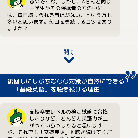
るのですね。しかし、Aさんと同じ
息子が毎回詰まってしまう箇所がわかってく
緒に、「きょうはさすがに慎吾さんも嘘つい
中学生やその保護者の方の中に
るんです。そういった苦手なポイントを自覚
てたよね」「わからないふりしてたんじゃな
は、毎日続けられる自信がない、という方も
して、克服していくという意味でも、繰り返
い？」なんて話して盛り上がっています。
多いと思います。毎日聴き続けるコツはあり
し聴くことは非常に効果的だと感じていま
ますか？
す。
それから、基礎英語は1回15分というのがち
ょうどいいですよね。15分って聞くととても
聴く時間を決めることだと思いま
開く
Aさんが実際に使っていた2025年度「中学生の基礎
短く感じますけど、実際集中力が続くのって
す。はじめて「中学生の基礎英語 レ
英語 レベル2」のテキスト。
15分が限度だと思うんです。だから、15分の
ベル1」のテキストが手元に届いた
お母さま
生徒役の藤森慎吾さんと一緒に英語を学べるような
放送を2～3回繰り返して聴くのが一番なんじ
とき、表紙の放送時間一覧を見なが
構成になっています。
ゃないかと考えています。
ら、どの時間なら毎日リアルタイムで聴ける
後回しにしがちな○○対策が自然にできる！
か、息子と一緒に確認しました。
「基礎英語」を聴き続ける理由
私が学生のころと違って、今は聴き逃し配信
でいつでも聴くことができますが、土日の復
高校卒業レベルの検定試験に合格
習以外は、必ず19時からリアルタイムで聴く
したりなど、どんどん英語力が上
ようにしています。放送時間が近づいてくる
がっていらっしゃると思います
と「あと15分で始まるよ」とカウントダウン
が、それでも「基礎英語」を聴き続けてくだ
しているんです。今では食事と同じように、