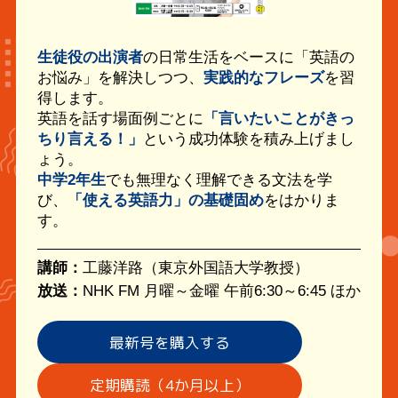
生徒役の出演者
の日常生活をベースに「英語の
お悩み」を解決しつつ、
実践的なフレーズ
を習
得します。
英語を話す場面例ごとに
「言いたいことがきっ
ちり言える！」
という成功体験を積み上げまし
ょう。
中学2年生
でも無理なく理解できる文法を学
び、
「使える英語力」の基礎固め
をはかりま
す。
講師：
工藤洋路（東京外国語大学教授）
放送：
NHK FM 月曜～金曜 午前6:30～6:45 ほか
最新号を購入する
定期購読（4か月以上）