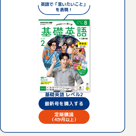
英語
で「
言いたいこ
と」
を表現！
基礎英語 レベル2
最新号を購入する
定期購読
（4か月以上）