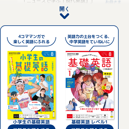
「ニュースで学ぶ『現代英語』」
に使っています。
お母さま
（※放送テキストはありません）に
開く
も挑戦してみようと話しています。今のうち
に英語を習慣的に勉強しておくことで、大学
受験に向けて特別な対策をしなくても、自然
と点数を取れるようになるといいなと思いま
4コママンガで
英語力の土台をつくる
、
す。本人はまだピンと来ていないようです
楽しく英語にふれる
中学英語をていねいに
が、きっと受験期になったら、「お母さんが
言っていた通り、NHKテキストを続けていて
よかった」と感じてくれると信じています。
それから、今度息子と海外に遊びに行って、
自分たちの英語がどこまで現地で通用するの
か、チャレンジしてみたいと考えています。
最終的には、日本語と同じくらい、英語を操
れる人になってほしいので。今はまだ、本人
も将来のことを想像できていないと思うので
すが、留学などの選択肢を含め、いつかやり
たいことが見つかったときにきちんと活かせ
Aさんが実際に使っていた2025年度「中学生の基
るような英語力を身につけてほしいです。
小学生の基礎英語
基礎英語 レベル1
礎英語 レベル2」のテキスト。