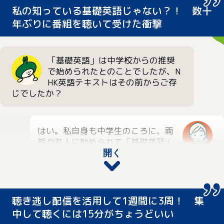
私の知っている基礎英語じゃない？！ 数十
年ぶりに番組を聴いて受けた衝撃
「基礎英語」は中学校からの推奨
で始められたとのことでしたが、N
HK英語テキストはその前からご存
じでしたか？
はい。私自身も中学生のころに、両
親や友人に勧められて「基礎英語」
を聴いていました。息子にもぜひ
開く
お母さま
「基礎英語」で勉強してほしいと考
えていたので、学校の先生が勧めてくれたの
はありがたかったです。
聴き逃し配信を活用して1週間に3周！ 集
中して聴くには15分がちょうどいい
久しぶりに「基礎英語」を聴いて