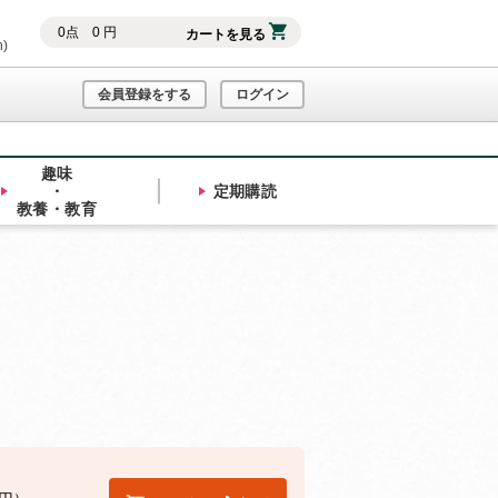
0
点
0
円
カートを見る
h)
会員登録をする
ログイン
趣味
・
定期購読
教養・教育