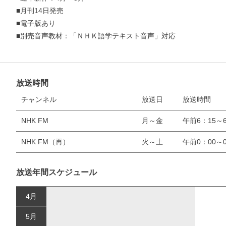
■月刊14日発売
■電子版あり
■別売音声教材：「ＮＨＫ語学テキスト音声」対応
放送時間
チャンネル
放送日
放送時間
お支払いに進む
NHK FM
月～金
午前6：15～6
他にも商品を買う
NHK FM（再）
火～土
午前0：00～0
放送年間スケジュール
4月
5月