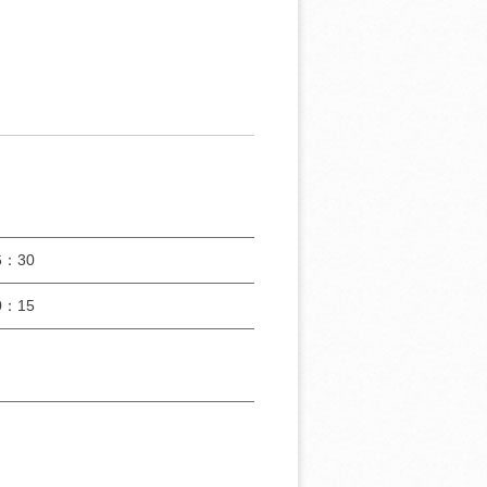
：30
：15