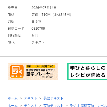
発売日
2026年07月14日
価格
定価：
710
円（本体645円）
判型
Ｂ５判
雑誌コード
0910708
刊行頻度
月刊
NHK
テキスト
ホーム
テキスト
英語テキスト
ホーム
テキスト
英語テキスト
ラジオ 基礎英語 レベ