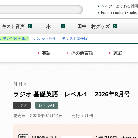
ヘルプ・よくある質問
Foreign rights (Englis
テキスト音声
本
田中一村グッズ
ンテンツ付き商品
ポケット語学
テキスト電子版
英語
その他
言語
家庭
ＮＨＫ
ラジオ 基礎英語 レベル１ 2026年8月号
ラジオ
レベルA1
発売日 2026年07月14日
発行：月刊
NHKテキスト