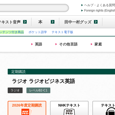
ヘルプ・よくある質問
Foreign rights (Englis
テキスト音声
本
田中一村グッズ
ンテンツ付き商品
ポケット語学
テキスト電子版
英語
その他
言語
家庭
定期購読
ラジオ ラジオビジネス英語
ラジオ
レベルB2-C1
2026年度定期購読
NHKテキスト
テキス