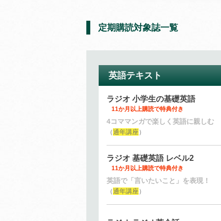
定期購読対象誌一覧
英語テキスト
ラジオ 小学生の基礎英語
11か月以上購読で特典付き
4コママンガで楽しく英語に親しむ
（
通年講座
）
ラジオ 基礎英語 レベル2
11か月以上購読で特典付き
英語で「言いたいこと」を表現！
（
通年講座
）