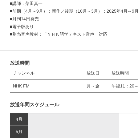
■講師：柴田真一
■前期（4月～9月）：新作／後期（10月～3月）：2025年4月～9
■月刊14日発売
■電子版あり
■別売音声教材：「ＮＨＫ語学テキスト音声」対応
放送時間
チャンネル
放送日
放送時間
NHK FM
月～金
午後11：20～
放送年間スケジュール
4月
5月