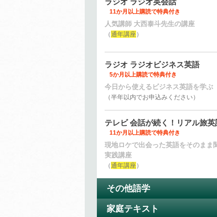
ラジオ ラジオ英会話
11か月以上購読で特典付き
人気講師 大西泰斗先生の講座
（
通年講座
）
ラジオ ラジオビジネス英語
5か月以上購読で特典付き
今日から使えるビジネス英語を学ぶ
（半年以内でお申込みください）
テレビ 会話が続く！リアル旅英
11か月以上購読で特典付き
現地ロケで出会った英語をそのまま
実践講座
（
通年講座
）
その他語学
家庭テキスト
ラジオ まいにちドイツ語