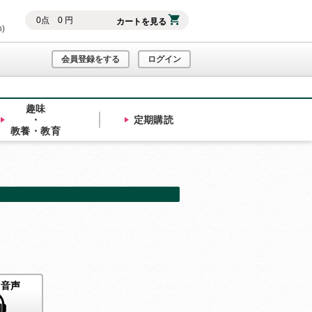
0
点
0
円
カートを見る
h)
会員登録をする
ログイン
趣味
・
定期購読
教養・教育
ト音声