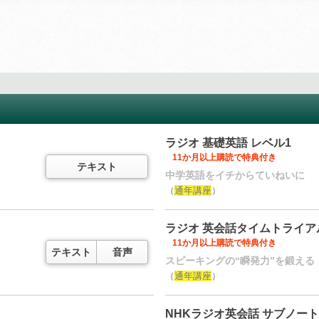
ラジオ 基礎英語 レベル1
11か月以上購読で特典付き
テキスト
中学英語をイチからていねいに
（
通年講座
）
ラジオ 英会話タイムトライア
11か月以上購読で特典付き
テキスト
音声
スピーキングの“瞬発力”を鍛える
（
通年講座
）
NHKラジオ英会話 サブノート