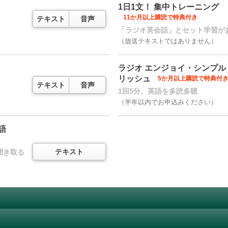
1日1文！ 集中トレーニング
11か月以上購読で特典付き
テキスト
音声
「ラジオ英会話」とセット学習が
（放送テキストではありません）
ラジオ エンジョイ・シンプル
リッシュ
5か月以上購読で特典付
テキスト
音声
1回5分、英語を多読多聴
（半年以内でお申込みください）
語
テキスト
聞き取る
ラジオ まいにちフランス語
テキスト