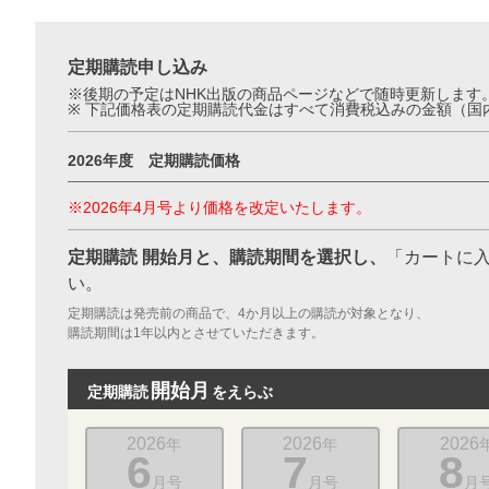
定期購読申し込み
※後期の予定はNHK出版の商品ページなどで随時更新します
※ 下記価格表の定期購読代金はすべて消費税込みの金額（国
2026年度 定期購読価格
※2026年4月号より価格を改定いたします。
定期購読 開始月と、購読期間を選択し、
「カートに
お支払いに進む
い。
定期購読は発売前の商品で、4か月以上の購読が対象となり、
他にも商品を買う
購読期間は1年以内とさせていただきます。
開始月
定期購読
をえらぶ
2026
2026
2026
年
年
6
7
8
月号
月号
月