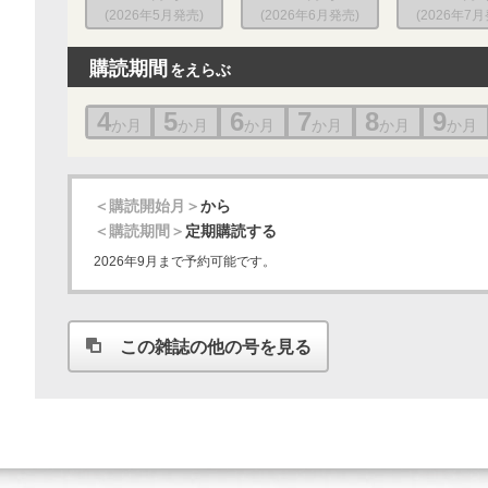
(2026年5月発売)
(2026年6月発売)
(2026年7
購読期間
をえらぶ
4
5
6
7
8
9
か月
か月
か月
か月
か月
か月
＜購読開始月＞
から
＜購読期間＞
定期購読する
2026年9月まで予約可能です。
この雑誌の他の号を見る