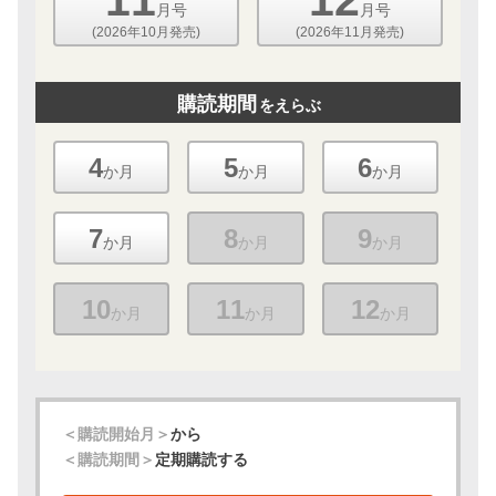
11
12
月号
月号
(2026年10月発売)
(2026年11月発売)
購読期間
をえらぶ
4
5
6
か月
か月
か月
7
8
9
か月
か月
か月
10
11
12
か月
か月
か月
＜購読開始月＞
から
＜購読期間＞
定期購読する