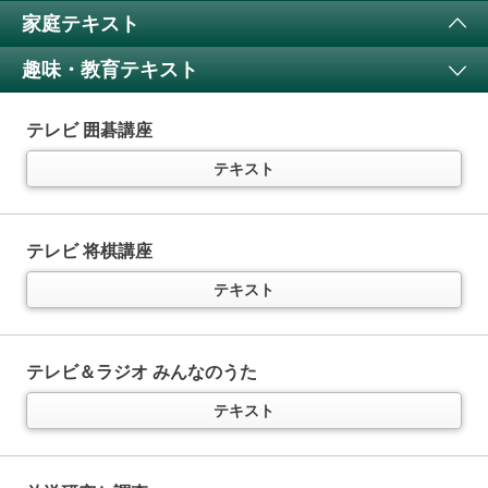
家庭テキスト
4コママンガで楽しく英語に親しむ
（
通年講座
）
ラジオ まいにちドイツ語
（後期は4-9月の再放送です）
テキスト
趣味・教育テキスト
テキスト
テレビ きょうの料理
特典付き
テキスト
テレビ 囲碁講座
ラジオ 基礎英語 レベル1
11か月以上購読で特典付き
ラジオ まいにちフランス語
（後期は4-9月の再放送です）
テキスト
中学英語をイチからていねいに
（
通年講座
）
テキスト
テレビ きょうの料理ビギナーズ
特典付き
テキスト
音声
テキスト
テレビ 将棋講座
ラジオ まいにちスペイン語
（後期は4-9月の再放送です）
テキスト
ラジオ 基礎英語 レベル2
11か月以上購読で特典付き
英語で「言いたいこと」を表現！
テキスト
（
通年講座
）
テレビ すてきにハンドメイド
特典付き
テキスト
音声
テキスト
テレビ＆ラジオ みんなのうた
ラジオ まいにちイタリア語
テキスト
（後期は「初級編が新作、「応用編」は過去年度の再放送です）
ラジオ 英会話タイムトライアル
11か月以上購読で特典付き
テレビ 趣味の園芸
特典付き
テキスト
スピーキングの“瞬発力”を鍛える
（
通年講座
）
テキスト