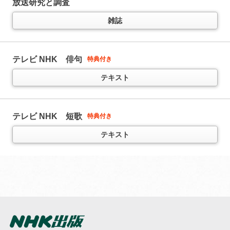
放送研究と調査
テキスト
音声
雑誌
ラジオ まいにち中国語
(
後期は前年度4-9月の再放送です
)
テレビ やさいの時間
特典付き
テキスト
ラジオ ラジオ英会話
11か月以上購読で特典付き
テキスト
テレビ NHK 俳句
特典付き
人気講師 大西泰斗先生の講座
（
通年講座
）
テキスト
テキスト
音声
テレビ 中国語！ナビ
（
通年講座
）
テレビ きょうの健康
特典付き
テキスト
テキスト
テレビ NHK 短歌
特典付き
NHKラジオ英会話 サブノート
1日1文！ 集中トレーニング
11か月以上購読で特典付き
テキスト
ラジオ まいにちハングル講座
「ラジオ英会話」とセット学習がおススメ
(
後期は前年度4-9月の再放送です
)
（放送テキストではありません）
テキスト
雑誌
テレビ ハングルッ！ナビ
（
通年講座
）
ラジオ ラジオビジネス英語
5か月以上購読で特典付き
今日から使えるビジネス英語を学ぶ