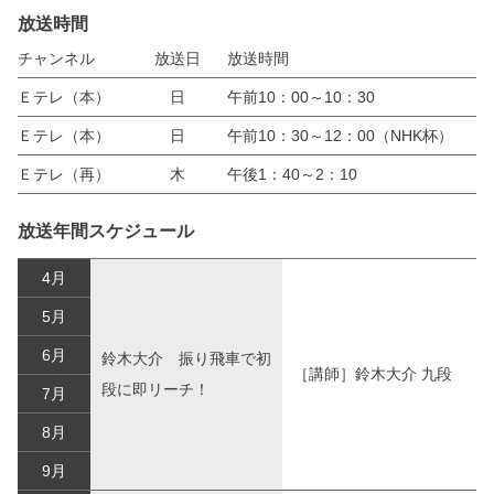
放送時間
チャンネル
放送日
放送時間
Ｅテレ（本）
日
午前10：00～10：30
Ｅテレ（本）
日
午前10：30～12：00（NHK杯）
Ｅテレ（再）
木
午後1：40～2：10
放送年間スケジュール
4月
5月
6月
鈴木大介 振り飛車で初
［講師］鈴木大介 九段
段に即リーチ！
7月
8月
9月