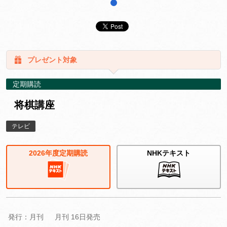
1
プレゼント対象
定期購読
将棋講座
テレビ
2026年度定期購読
NHKテキスト
発行：月刊
月刊 16日発売