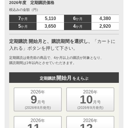
2026年度 定期購読価格
税込みの金額（円）
7
5,110
6
4,380
か月
か月
5
3,650
4
2,920
か月
か月
定期購読 開始月と、購読期間を選択し、
「カートに
入れる」ボタンを押して下さい。
定期購読は発売前の商品で、4か月以上の購読が対象となり、
購読期間は1年以内とさせていただきます。
開始月
定期購読
をえらぶ
2026
2026
年
年
9
10
月号
月号
(2026年8月発売)
(2026年9月発売)
2026
2026
年
年