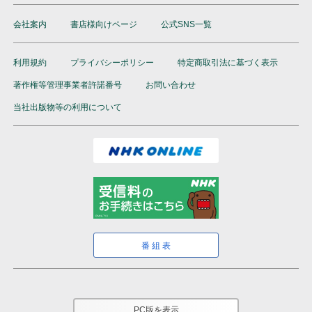
テキスト
（後期は前年度4-9月の再放送です）
会社案内
書店様向けページ
公式SNS一覧
テキスト
音声
ラジオ まいにちロシア語
（後期は4-9月の再放送です）
利用規約
プライバシーポリシー
特定商取引法に基づく表示
テキスト
著作権等管理事業者許諾番号
お問い合わせ
ラジオ エンジョイ・シンプル・イングリッシュ
5か月以上購読で特典付き
当社出版物等の利用について
1回5分、英語を多読多聴
（後期は前年度4-9月の再放送です）
NHKハングルッ！ナビ
書いてマスター！ハングル練習帳
テキスト
（放送テキストではありません）
雑誌
テレビ 会話が続く！リアル旅英語
11か月以上購読で特典付き
現地ロケで出会った英語をそのまま聞き取る実践講座
番組表
（
通年講座
）
テキスト
PC版を表示