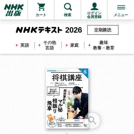
ログイン
カート
検索
メニュー
会員登録
2026
定期購読
その他
趣味
英語
家庭
言語
教養・教育
お支払いに進む
他にも商品を買う