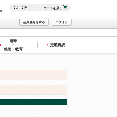
0
点
0
円
カートを見る
h)
会員登録をする
ログイン
趣味
・
定期購読
教養・教育