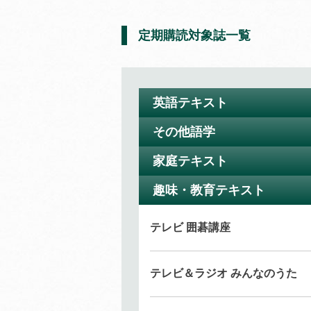
定期購読対象誌一覧
英語テキスト
その他語学
ラジオ 小学生の基礎英語
11か月以上購読で特典付き
家庭テキスト
ラジオ まいにちドイツ語
4コママンガで楽しく英語に親しむ
（半年以内でお申込みください）
（
通年講座
）
趣味・教育テキスト
テレビ きょうの料理
特典付き
ラジオ まいにちスペイン語
ラジオ 基礎英語 レベル2
テレビ 囲碁講座
（半年以内でお申込みください）
11か月以上購読で特典付き
テレビ すてきにハンドメイド
英語で「言いたいこと」を表現！
（
通年講座
）
ラジオ まいにち中国語
テレビ＆ラジオ みんなのうた
(
後期の予定は随時お知らせします
)
テレビ やさいの時間
特典付き
ラジオ ラジオ英会話