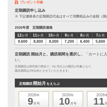
プレゼント対象
お支払いに進む
定期購読申し込み
※ 下記価格表の定期購読代金はすべて消費税込みの金額（国
他にも商品を買う
2026年度 定期購読価格
12
11
10
9
8
7
か月
か月
か月
か月
か月
か月
9,600
8,800
8,000
7,200
6,400
5,600
定期購読 開始月と、購読期間を選択し、
「カートに
い。
定期購読は発売前の商品で、4か月以上の購読が対象となり、
購読期間は1年以内とさせていただきます。
開始月
定期購読
をえらぶ
2026
2026
2026
年
年
9
10
11
月号
月号