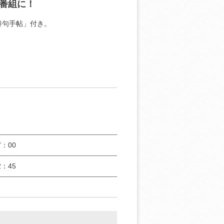
番組に！
俳句手帖」付き。
：00
：45