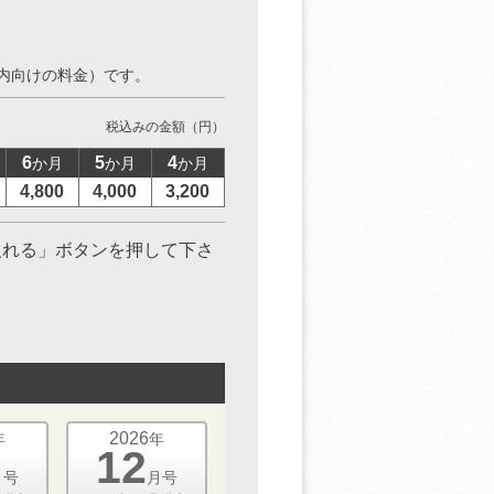
内向けの料金）です。
税込みの金額（円）
6
5
4
か月
か月
か月
4,800
4,000
3,200
入れる」ボタンを押して下さ
2026
年
年
12
月号
月号