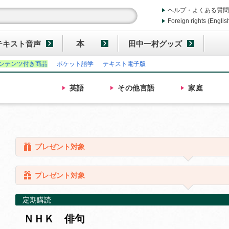
ヘルプ・よくある質問
Foreign rights (Englis
テキスト音声
本
田中一村グッズ
ンテンツ付き商品
ポケット語学
テキスト電子版
英語
その他
言語
家庭
プレゼント対象
プレゼント対象
定期購読
ＮＨＫ 俳句