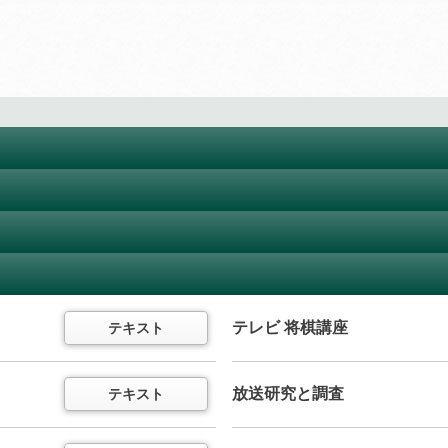
ラジオ 基礎英語 レベル1
11か月以上購読で特典付き
テキスト
ラジオ まいにちフランス語
中学英語をイチからていねいに
テキスト
（半年以内でお申込みください）
（
通年講座
）
テレビ きょうの料理ビギナー
テキスト
ラジオ まいにちイタリア語
ラジオ 英会話タイムトライア
テキスト
テレビ 将棋講座
テキスト
（半年以内でお申込みください）
11か月以上購読で特典付き
テキスト
音声
テレビ 趣味の園芸
テキスト
特典付き
特典付き
スピーキングの“瞬発力”を鍛える
（
通年講座
）
テレビ 中国語！ナビ
放送研究と調査
テキスト
テキスト
（
通年講座
）
テレビ きょうの健康
テキスト
特典付き
NHKラジオ英会話 サブノート