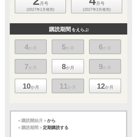
2
4
月号
月号
(2027年1月発売)
(2027年3月発売)
購読期間
をえらぶ
4
5
6
か月
か月
か月
7
8
9
か月
か月
か月
10
11
12
か月
か月
か月
＜購読開始月＞
から
＜購読期間＞
定期購読する