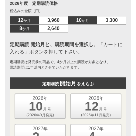
2026年度 定期購読価格
税込みの金額（円）
12
3,960
10
3,300
か月
か月
8
2,640
か月
定期購読 開始月と、購読期間を選択し、
「カートに
入れる」ボタンを押して下さい。
定期購読は発売前の商品で、4か月以上の購読が対象となり、
購読期間は1年以内とさせていただきます。
開始月
定期購読
をえらぶ
2026
2026
年
年
10
12
月号
月号
(2026年9月発売)
(2026年11月発売)
2027
2027
年
年