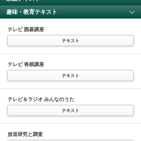
ラジオ まいにちドイツ語
（半年以内でお申込みください）
テキスト
趣味・教育テキスト
テキスト
テレビ きょうの料理
特典付き
テキスト
テレビ 囲碁講座
ラジオ 基礎英語 レベル1
11か月以上購読で特典付き
ラジオ まいにちフランス語
（半年以内でお申込みください）
テキスト
中学英語をイチからていねいに
（
通年講座
）
テキスト
テレビ きょうの料理ビギナーズ
特典付き
テキスト
音声
テキスト
テレビ 将棋講座
ラジオ まいにちスペイン語
（半年以内でお申込みください）
テキスト
ラジオ 基礎英語 レベル2
11か月以上購読で特典付き
英語で「言いたいこと」を表現！
テキスト
（
通年講座
）
テレビ すてきにハンドメイド
特典付き
テキスト
音声
テキスト
テレビ＆ラジオ みんなのうた
ラジオ まいにちイタリア語
（半年以内でお申込みください）
テキスト
ラジオ 英会話タイムトライアル
テキスト
11か月以上購読で特典付き
テレビ 趣味の園芸
特典付き
スピーキングの“瞬発力”を鍛える
（
通年講座
）
テキスト
放送研究と調査
テキスト
音声