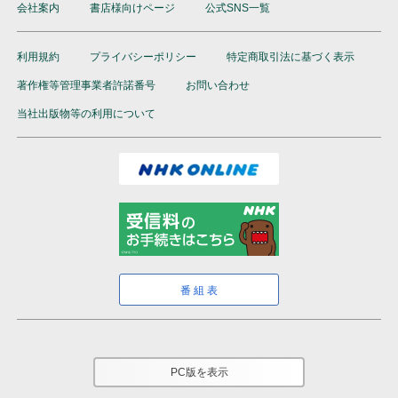
会社案内
書店様向けページ
公式SNS一覧
テキスト
音声
ラジオ まいにちロシア語
（半年以内でお申込みください）
利用規約
プライバシーポリシー
特定商取引法に基づく表示
テキスト
著作権等管理事業者許諾番号
お問い合わせ
ラジオ エンジョイ・シンプル・イングリッシュ
5か月以上購読で特典付き
当社出版物等の利用について
1回5分、英語を多読多聴
NHKハングルッ！ナビ
（半年以内でお申込みください）
書いてマスター！ハングル練習帳
（放送テキストではありません）
テキスト
雑誌
テレビ 会話が続く！リアル旅英語
11か月以上購読で特典付き
現地ロケで出会った英語をそのまま聞き取る実践講座
番組表
（
通年講座
）
テキスト
PC版を表示