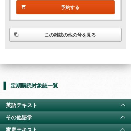
予約する
この雑誌の他の号を見る
定期購読対象誌一覧
英語テキスト
その他語学
ラジオ 小学生の基礎英語
11か月以上購読で特典付き
家庭テキスト
4コママンガで楽しく英語に親しむ
（
通年講座
）