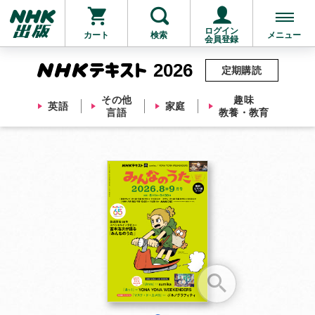
ログイン
カート
検索
メニュー
会員登録
2026
定期購読
その他
趣味
英語
家庭
言語
教養・教育
お支払いに進む
他にも商品を買う