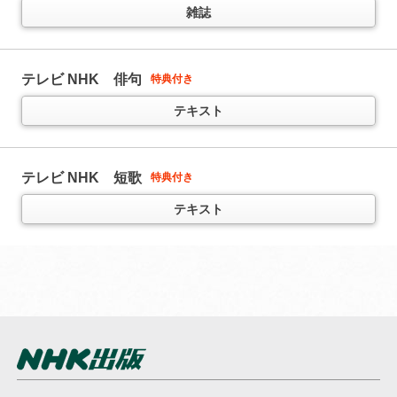
ラジオ まいにち中国語
(
後期の予定は随時お知らせします
)
雑誌
テキスト
テレビ やさいの時間
特典付き
ラジオ ラジオ英会話
11か月以上購読で特典付き
テキスト
テレビ NHK 俳句
特典付き
人気講師 大西泰斗先生の講座
（
通年講座
）
テレビ 中国語！ナビ
（
通年講座
）
テキスト
テキスト
音声
テレビ きょうの健康
テキスト
特典付き
テキスト
テレビ NHK 短歌
特典付き
NHKラジオ英会話 サブノート
1日1文！ 集中トレーニング
11か月以上購読で特典付き
ラジオ まいにちハングル講座
テキスト
(
後期の予定は随時お知らせします
)
「ラジオ英会話」とセット学習がおススメ
（放送テキストではありません）
テキスト
雑誌
テレビ ハングルッ！ナビ
（
通年講座
）
ラジオ ラジオビジネス英語
5か月以上購読で特典付き
テキスト
今日から使えるビジネス英語を学ぶ
（半年以内でお申込みください）