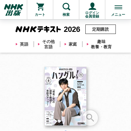
ログイン
カート
検索
メニュー
会員登録
2026
定期購読
その他
趣味
英語
家庭
言語
教養・教育
お支払いに進む
他にも商品を買う