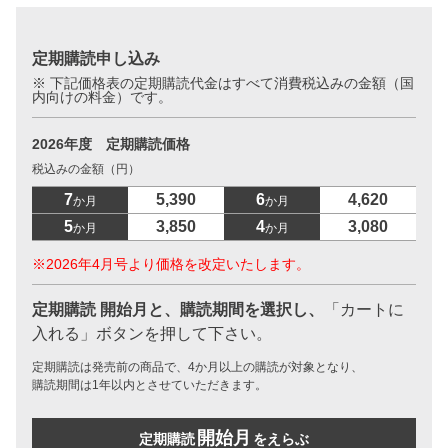
定期購読申し込み
※ 下記価格表の定期購読代金はすべて消費税込みの金額（国
内向けの料金）です。
2026年度 定期購読価格
税込みの金額（円）
7
5,390
6
4,620
か月
か月
5
3,850
4
3,080
か月
か月
※2026年4月号より価格を改定いたします。
定期購読 開始月と、購読期間を選択し、
「カートに
入れる」ボタンを押して下さい。
定期購読は発売前の商品で、4か月以上の購読が対象となり、
購読期間は1年以内とさせていただきます。
開始月
定期購読
をえらぶ