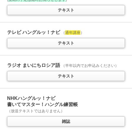
（放送テキストではありません）
テキスト
雑誌
テレビ ハングルッ！ナビ
（
通年講座
）
ラジオ ラジオビジネス英語
5か月以上購読で特典付き
テキスト
今日から使えるビジネス英語を学ぶ
（半年以内でお申込みください）
テキスト
音声
ラジオ まいにちロシア語
（半年以内でお申込みください）
テキスト
ラジオ エンジョイ・シンプル・イングリッシュ
5か月以上購読で特典付き
1回5分、英語を多読多聴
NHKハングルッ！ナビ
（半年以内でお申込みください）
書いてマスター！ハングル練習帳
（放送テキストではありません）
テキスト
雑誌