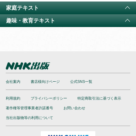
テレビ 会話が続く！リアル旅英語
家庭テキスト
11か月以上購読で特典付き
現地ロケで出会った英語をそのまま聞き取る実践講座
趣味・教育テキスト
（
通年講座
）
テレビ きょうの料理
特典付き
テキスト
テキスト
テレビ 囲碁講座
テキスト
テレビ きょうの料理ビギナーズ
特典付き
テキスト
テレビ 将棋講座
会社案内
書店様向けページ
テキスト
公式SNS一覧
テレビ すてきにハンドメイド
特典付き
利用規約
プライバシーポリシー
特定商取引法に基づく表示
テキスト
テレビ＆ラジオ みんなのうた
著作権等管理事業者許諾番号
お問い合わせ
テキスト
当社出版物等の利用について
テレビ 趣味の園芸
特典付き