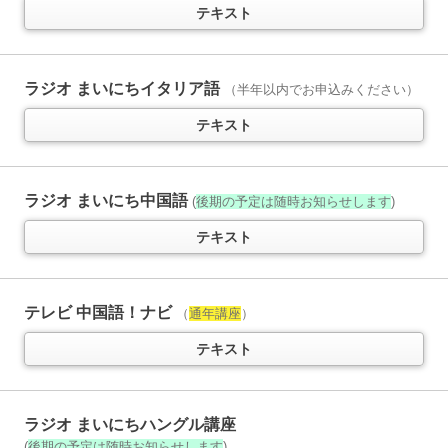
英語で「言いたいこと」を表現！
テキスト
（
通年講座
）
テキスト
音声
ラジオ まいにちイタリア語
（半年以内でお申込みください）
ラジオ 英会話タイムトライアル
テキスト
11か月以上購読で特典付き
スピーキングの“瞬発力”を鍛える
（
通年講座
）
テキスト
音声
ラジオ まいにち中国語
(
後期の予定は随時お知らせします
)
テキスト
ラジオ ラジオ英会話
11か月以上購読で特典付き
人気講師 大西泰斗先生の講座
（
通年講座
）
テレビ 中国語！ナビ
（
通年講座
）
テキスト
音声
テキスト
NHKラジオ英会話 サブノート
1日1文！ 集中トレーニング
11か月以上購読で特典付き
ラジオ まいにちハングル講座
(
後期の予定は随時お知らせします
)
「ラジオ英会話」とセット学習がおススメ