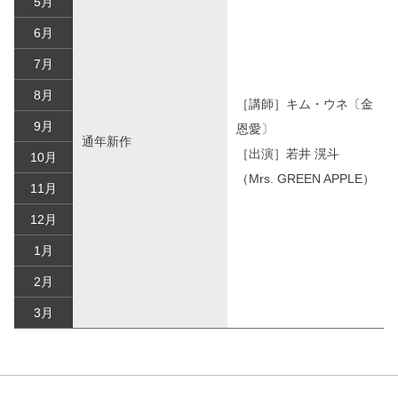
5月
6月
7月
8月
［講師］キム・ウネ〔金
9月
恩愛〕
通年新作
［出演］若井 滉斗
10月
（Mrs. GREEN APPLE）
11月
12月
1月
2月
3月