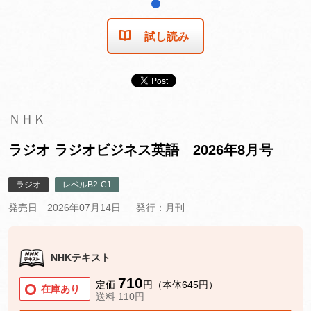
1
試し読み
ＮＨＫ
ラジオ ラジオビジネス英語 2026年8月号
ラジオ
レベルB2-C1
発売日 2026年07月14日
発行：月刊
NHKテキスト
710
定価
円（本体645円）
在庫あり
送料 110円