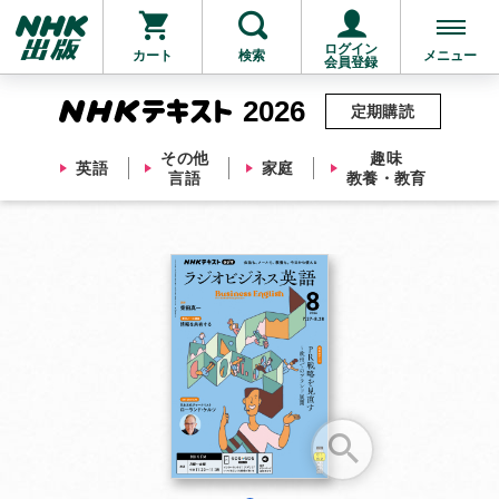
ログイン
カート
検索
メニュー
会員登録
2026
定期購読
その他
趣味
英語
家庭
言語
教養・教育
お支払いに進む
他にも商品を買う