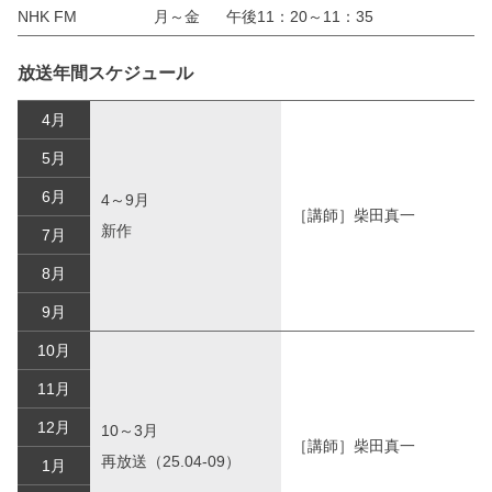
NHK FM
月～金
午後11：20～11：35
放送年間スケジュール
4月
5月
6月
4～9月
［講師］柴田真一
新作
7月
8月
9月
10月
11月
12月
10～3月
［講師］柴田真一
再放送（25.04-09）
1月