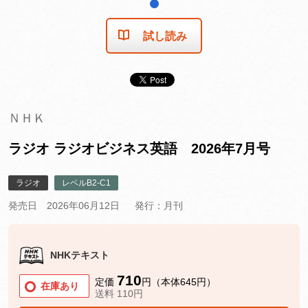
1
試し読み
ＮＨＫ
ラジオ ラジオビジネス英語 2026年7月号
ラジオ
レベルB2-C1
発売日 2026年06月12日
発行：月刊
NHKテキスト
710
定価
円（本体645円）
在庫あり
送料 110円