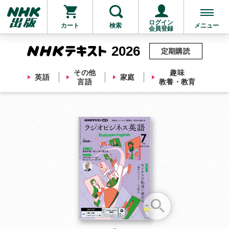
ログイン
カート
検索
メニュー
会員登録
2026
定期購読
その他
趣味
英語
家庭
言語
教養・教育
お支払いに進む
他にも商品を買う