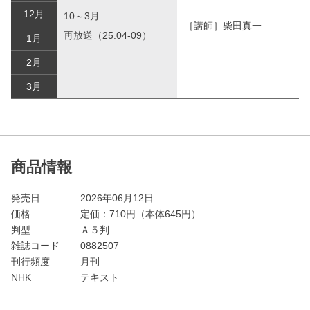
12月
10～3月
［講師］柴田真一
再放送（25.04-09）
1月
2月
3月
商品情報
発売日
2026年06月12日
価格
定価：
710
円（本体645円）
判型
Ａ５判
雑誌コード
0882507
刊行頻度
月刊
NHK
テキスト